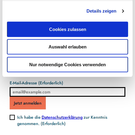
g
Details zeigen
s
a
u
Cookies zulassen
s
w
Jetzt für den Newsletter anmelden und
Auswahl erlauben
a
Vorteile sichern
h
l
Nur notwendige Cookies verwenden
E-Mail-Adresse
(Erforderlich)
Jetzt anmelden
Ich habe die
Datenschutzerklärung
zur Kenntnis
genommen.
(Erforderlich)