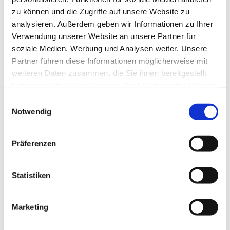
zu können und die Zugriffe auf unsere Website zu
Veranstaltung
analysieren. Außerdem geben wir Informationen zu Ihrer
Verwendung unserer Website an unsere Partner für
Sehenswertes
soziale Medien, Werbung und Analysen weiter. Unsere
Touren
Partner führen diese Informationen möglicherweise mit
weiteren Daten zusammen, die Sie ihnen bereitgestellt
haben oder die sie im Rahmen Ihrer Nutzung der Dienste
gesammelt haben.
E
Kontaktdaten
Notwendig
i
Bootsverleih Flensburger Förde
n
Strandweg 1b
w
24395
Gelting
Präferenzen
i
0151 15848945
l
bootsverleih-weide@gmx.de
l
Statistiken
Website
i
g
Marketing
Anreise mit dem Auto
u
n
Anreise mit öffentlichen Verkehrsmitteln