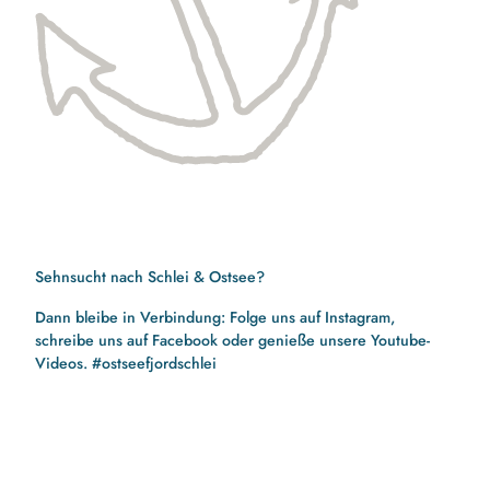
Sehnsucht nach Schlei & Ostsee?
Dann bleibe in Verbindung: Folge uns auf Instagram,
schreibe uns auf Facebook oder genieße unsere Youtube-
Videos. #ostseefjordschlei
F
I
Y
a
n
o
c
s
u
e
t
t