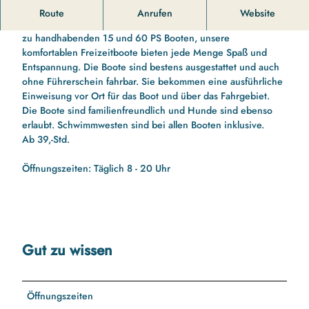
1
Seien Sie Ihr eigener Kapitän...
Route
Anrufen
Website
8
...und erleben Sie unsere schöne Ostsee mit unseren leicht
0
zu handhabenden 15 und 60 PS Booten, unsere
7
komfortablen Freizeitboote bieten jede Menge Spaß und
2
Entspannung. Die Boote sind bestens ausgestattet und auch
6
ohne Führerschein fahrbar. Sie bekommen eine ausführliche
_
Einweisung vor Ort für das Boot und über das Fahrgebiet.
1
Die Boote sind familienfreundlich und Hunde sind ebenso
7
erlaubt. Schwimmwesten sind bei allen Booten inklusive.
4
Ab 39,-Std.
0
3
Öffnungszeiten: Täglich 8 - 20 Uhr
7
.
j
p
g
Gut zu wissen
Öffnungszeiten