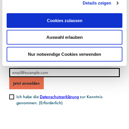
Details zeigen
s
a
u
Cookies zulassen
s
Jetzt für den Newsletter anmelden und
w
Vorteile sichern
Auswahl erlauben
a
h
l
Nur notwendige Cookies verwenden
E-Mail-Adresse
(Erforderlich)
Jetzt anmelden
Ich habe die
Datenschutzerklärung
zur Kenntnis
genommen.
(Erforderlich)