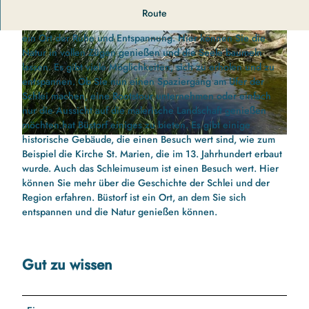
Büstorf ist ein Dorf an der Schlei. Es liegt in einer Landschaft,
Route
die von Wäldern, Wiesen und Feldern geprägt ist. Büstorf ist
ein Ort der Ruhe und Entspannung. Hier können Sie die
Natur in vollen Zügen genießen und die Seele baumeln
lassen. Es gibt viele Möglichkeiten, sich zu erholen und zu
entspannen. Ob Sie nun einen Spaziergang am Ufer der
Schlei machen, eine Bootstour unternehmen oder einfach
nur die Aussicht auf die malerische Landschaft genießen
© Copyright 2010
möchten.hat Büstorf einiges zu bieten. Es gibt einige
historische Gebäude, die einen Besuch wert sind, wie zum
b
Beispiel die Kirche St. Marien, die im 13. Jahrhundert erbaut
u
wurde. Auch das Schleimuseum ist einen Besuch wert. Hier
e
können Sie mehr über die Geschichte der Schlei und der
s
Region erfahren. Büstorf ist ein Ort, an dem Sie sich
t
entspannen und die Natur genießen können.
o
r
f
-
Gut zu wissen
b
e
i