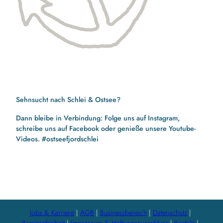
Sehnsucht nach Schlei & Ostsee?
Dann bleibe in Verbindung: Folge uns auf Instagram,
schreibe uns auf Facebook oder genieße unsere Youtube-
Videos. #ostseefjordschlei
F
I
Y
a
n
o
c
s
u
e
t
t
b
a
u
Jobs & Karriere
AGB
Businessbereich
Datenschutz
o
g
b
Barrierefreiheit
Impressum & Haftungsausschluss
Kontakt