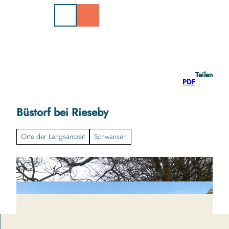
Z
u
m
I
n
h
a
Teilen
l
PDF
t
Büstorf bei Rieseby
Orte der Langsamzeit
Schwansen