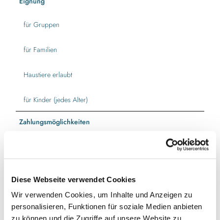
Eignung
-
r
für Gruppen
i
e
s
für Familien
e
b
Haustiere erlaubt
y
-
s
für Kinder (jedes Alter)
o
m
Zahlungsmöglichkeiten
m
Eintritt frei
e
r
.
Autor:in
j
Ostseefjord Schlei GmbH
p
Diese Webseite verwendet Cookies
g
Wir verwenden Cookies, um Inhalte und Anzeigen zu
Organisation
personalisieren, Funktionen für soziale Medien anbieten
Ostseefjord Schlei GmbH
zu können und die Zugriffe auf unsere Website zu