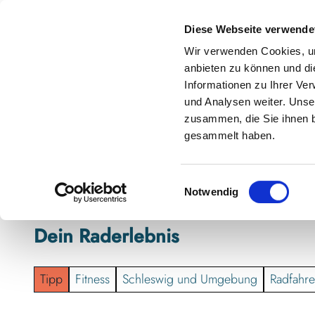
Z
anstaltungskalender
Kontakt
u
Diese Webseite verwende
m
Shop
Karte
Suche
Menü
Buchen
Wir verwenden Cookies, um
I
anbieten zu können und di
n
Informationen zu Ihrer Ve
h
und Analysen weiter. Unse
zusammen, die Sie ihnen b
a
gesammelt haben.
l
t
E
Notwendig
i
n
Dein Raderlebnis
w
i
l
Tipp
Fitness
Schleswig und Umgebung
Radfahr
l
i