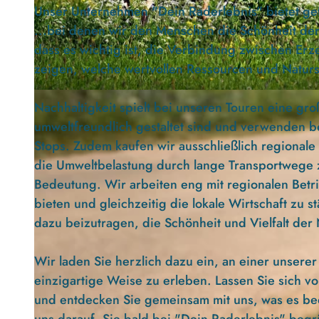
Unser Unternehmen "Dein Raderlebnis" bietet gef
...bei denen wir den Menschen die Schönheit de
dass es wichtig ist, die Verbindung zwischen E
zeigen, welche wertvollen Ressourcen und Natur
© Dein Raderlebnis UG |
CC-BY-ND
Nachhaltigkeit spielt bei unseren Touren eine gr
umweltfreundlich gestaltet sind und verwenden b
Stops. Zudem kaufen wir ausschließlich regionale 
die Umweltbelastung durch lange Transportwege z
Bedeutung. Wir arbeiten eng mit regionalen Bet
bieten und gleichzeitig die lokale Wirtschaft zu 
dazu beizutragen, die Schönheit und Vielfalt de
Wir laden Sie herzlich dazu ein, an einer unsere
einzigartige Weise zu erleben. Lassen Sie sich vo
und entdecken Sie gemeinsam mit uns, was es be
uns darauf, Sie bald bei "Dein Raderlebnis" beg