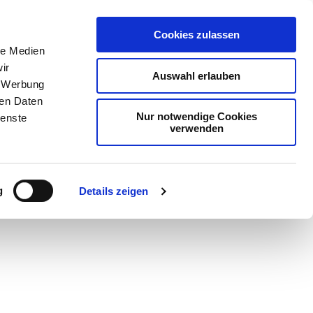
Cookies zulassen
le Medien
ir
Auswahl erlauben
, Werbung
ren Daten
Nur notwendige Cookies
ienste
verwenden
Teilen
PDF
g
Details zeigen