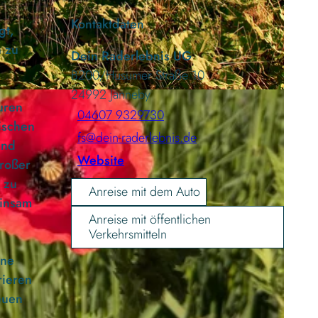
Kontaktdaten
gt,
n zu
Dein Raderlebnis UG
B200/Husumer Straße 10
24992
Janneby
RT |
CC-BY-ND
uren
04607 9329730
ischen
fs@dein-raderlebnis.de
und
Website
großer
 zu
Anreise mit dem Auto
einsam
Anreise mit öffentlichen
Verkehrsmitteln
ine
rieren
euen