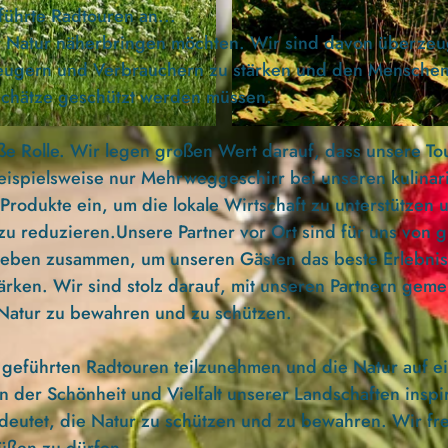
ührte Radtouren an...
r Natur näherbringen möchten. Wir sind davon überzeu
rzeugern und Verbrauchern zu stärken und den Mensche
schätze geschützt werden müssen.
© MICROCOPTER SERVICE NORD, FRANK SCHOENGA
oße Rolle. Wir legen großen Wert darauf, dass unsere To
eispielsweise nur Mehrweggeschirr bei unseren kulinar
Produkte ein, um die lokale Wirtschaft zu unterstützen 
u reduzieren.Unsere Partner vor Ort sind für uns von 
rieben zusammen, um unseren Gästen das beste Erlebnis
stärken. Wir sind stolz darauf, mit unseren Partnern gem
r Natur zu bewahren und zu schützen.
r geführten Radtouren teilzunehmen und die Natur auf e
n der Schönheit und Vielfalt unserer Landschaften inspi
deutet, die Natur zu schützen und zu bewahren. Wir fr
rüßen zu dürfen.