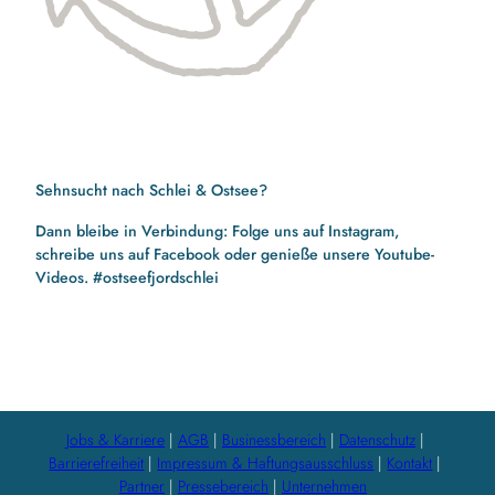
Sehnsucht nach Schlei & Ostsee?
Dann bleibe in Verbindung: Folge uns auf Instagram,
schreibe uns auf Facebook oder genieße unsere Youtube-
Videos. #ostseefjordschlei
F
I
Y
a
n
o
c
s
u
e
t
t
b
a
u
Jobs & Karriere
AGB
Businessbereich
Datenschutz
o
g
b
Barrierefreiheit
Impressum & Haftungsausschluss
Kontakt
o
r
e
Partner
Pressebereich
Unternehmen