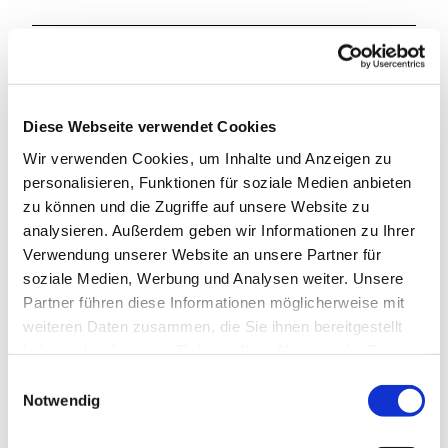
Veranstaltung
Sehenswertes
Diese Webseite verwendet Cookies
Touren
Wir verwenden Cookies, um Inhalte und Anzeigen zu
personalisieren, Funktionen für soziale Medien anbieten
zu können und die Zugriffe auf unsere Website zu
Kontaktdaten
analysieren. Außerdem geben wir Informationen zu Ihrer
Fischmarkt Kappeln (der letzte So. im Monat von März-Okt.)
Verwendung unserer Website an unsere Partner für
Am Hafen
soziale Medien, Werbung und Analysen weiter. Unsere
24376
Kappeln
Partner führen diese Informationen möglicherweise mit
Anreise mit dem Auto
weiteren Daten zusammen, die Sie ihnen bereitgestellt
haben oder die sie im Rahmen Ihrer Nutzung der Dienste
Anreise mit öffentlichen Verkehrsmitteln
gesammelt haben.
E
Notwendig
i
n