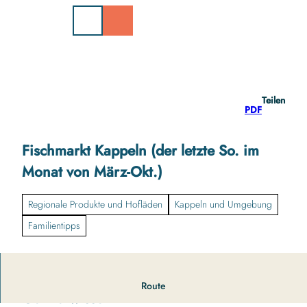
Z
u
m
I
n
h
a
Teilen
l
PDF
t
Fischmarkt Kappeln (der letzte So. im
Monat von März-Okt.)
Regionale Produkte und Hofläden
Kappeln und Umgebung
Familientipps
Route
Gut zu wissen