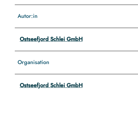
h
l
Autor:in
e
i
.
Ostseefjord Schlei GmbH
j
p
Organisation
g
Ostseefjord Schlei GmbH