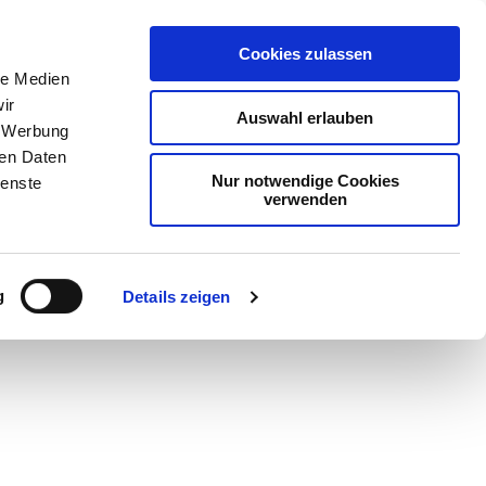
Cookies zulassen
le Medien
ir
Auswahl erlauben
, Werbung
ren Daten
Nur notwendige Cookies
ienste
verwenden
Teilen
PDF
g
Details zeigen