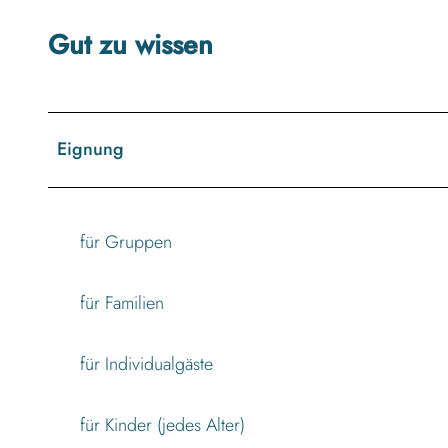
e
g
Gut zu wissen
a
r
t
e
Eignung
n
-
a
für Gruppen
n
-
für Familien
d
e
r
für Individualgäste
-
s
für Kinder (jedes Alter)
c