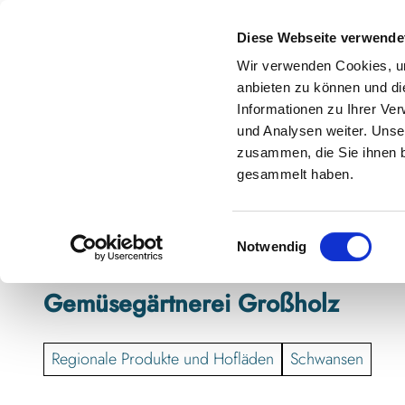
Z
anstaltungskalender
Kontakt
u
Diese Webseite verwende
m
Shop
Karte
Suche
Menü
Buchen
Wir verwenden Cookies, um
I
anbieten zu können und di
n
Informationen zu Ihrer Ve
h
und Analysen weiter. Unse
zusammen, die Sie ihnen b
a
gesammelt haben.
l
t
E
Notwendig
i
n
Gemüsegärtnerei Großholz
w
i
l
Regionale Produkte und Hofläden
Schwansen
l
i