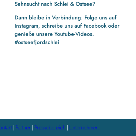
Sehnsucht nach Schlei & Ostsee?
Dann bleibe in Verbindung: Folge uns auf
Instagram, schreibe uns auf Facebook oder
genieße unsere Youtube-Videos.
#ostseefjordschlei
F
I
Y
a
n
o
c
s
u
e
t
t
b
a
u
o
g
b
o
r
e
k
a
m
ontakt
Partner
Pressebereich
Unternehmen