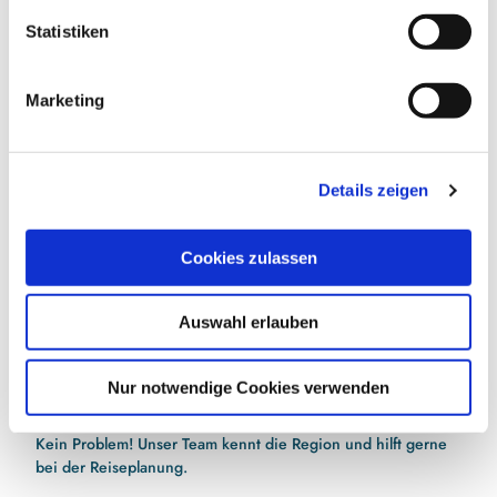
Vorteile sichern
l
l
Statistiken
i
g
Marketing
E-Mail-Adresse
(Erforderlich)
u
n
g
Jetzt anmelden
Details zeigen
s
a
Ich habe die
Datenschutzerklärung
zur Kenntnis
u
genommen.
(Erforderlich)
Cookies zulassen
s
w
Auswahl erlauben
a
h
l
Nur notwendige Cookies verwenden
Hilfe bei der Urlaubsplanung?
Kein Problem! Unser Team kennt die Region und hilft gerne
bei der Reiseplanung.