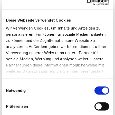
Kontaktdaten
Hof Delz
Kius 19
Diese Webseite verwendet Cookies
24897
Ulsnis
Wir verwenden Cookies, um Inhalte und Anzeigen zu
04641 8328
personalisieren, Funktionen für soziale Medien anbieten
hofladendelz@gmail.com
zu können und die Zugriffe auf unsere Website zu
analysieren. Außerdem geben wir Informationen zu Ihrer
Website
Verwendung unserer Website an unsere Partner für
Anreise mit dem Auto
soziale Medien, Werbung und Analysen weiter. Unsere
Partner führen diese Informationen möglicherweise mit
Anreise mit öffentlichen Verkehrsmitteln
weiteren Daten zusammen, die Sie ihnen bereitgestellt
haben oder die sie im Rahmen Ihrer Nutzung der Dienste
gesammelt haben.
E
Notwendig
i
n
w
Jetzt für den Newsletter anmelden und
Präferenzen
i