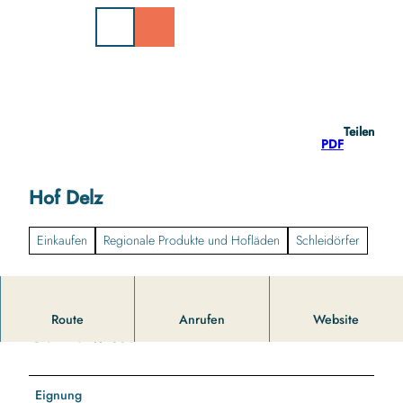
Z
u
m
I
n
h
a
Teilen
l
PDF
t
Hof Delz
Einkaufen
Regionale Produkte und Hofläden
Schleidörfer
Route
Anrufen
Website
Gut zu wissen
Eignung