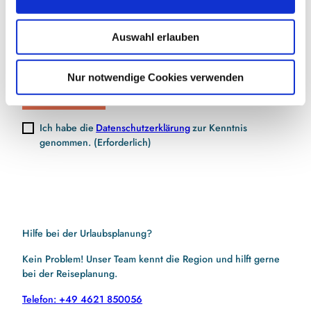
s
w
Auswahl erlauben
a
E-Mail-Adresse
(Erforderlich)
h
l
Nur notwendige Cookies verwenden
Jetzt anmelden
Ich habe die
Datenschutzerklärung
zur Kenntnis
genommen.
(Erforderlich)
Hilfe bei der Urlaubsplanung?
Kein Problem! Unser Team kennt die Region und hilft gerne
bei der Reiseplanung.
Telefon: +49 4621 850056