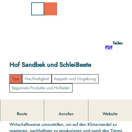
Z
u
m
I
n
h
a
Teilen
l
PDF
t
Hof Sandbek und SchleiBeete
Tipp
Nachhaltigkeit
Kappeln und Umgebung
Regionale Produkte und Hofläden
Willkommen auf Hof Sandbek!
Route
Anrufen
Website
Wir haben beschlossen, auf die ökologische
Wirtschaftsweise umzustellen, um auf den Klima-wandel zu
reagieren, nachhaltiger zu produzieren und somit den Tieren