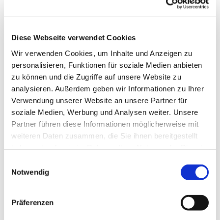
Sehenswertes
Touren
Diese Webseite verwendet Cookies
Wir verwenden Cookies, um Inhalte und Anzeigen zu
personalisieren, Funktionen für soziale Medien anbieten
Kontaktdaten
zu können und die Zugriffe auf unsere Website zu
An der Hafenspitze
analysieren. Außerdem geben wir Informationen zu Ihrer
24351
Damp
Verwendung unserer Website an unsere Partner für
Anreise mit dem Auto
soziale Medien, Werbung und Analysen weiter. Unsere
Partner führen diese Informationen möglicherweise mit
Anreise mit öffentlichen Verkehrsmitteln
weiteren Daten zusammen, die Sie ihnen bereitgestellt
haben oder die sie im Rahmen Ihrer Nutzung der Dienste
gesammelt haben.
E
Notwendig
i
n
w
Jetzt für den Newsletter anmelden und
Präferenzen
i
Vorteile sichern