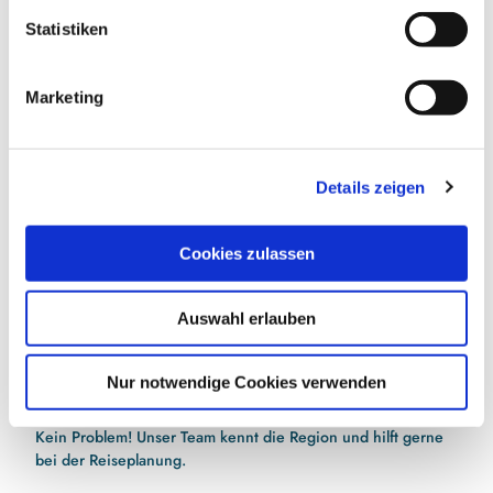
l
l
Statistiken
i
g
Marketing
E-Mail-Adresse
(Erforderlich)
u
n
g
Jetzt anmelden
Details zeigen
s
a
Ich habe die
Datenschutzerklärung
zur Kenntnis
u
genommen.
(Erforderlich)
Cookies zulassen
s
w
Auswahl erlauben
a
h
l
Nur notwendige Cookies verwenden
Hilfe bei der Urlaubsplanung?
Kein Problem! Unser Team kennt die Region und hilft gerne
bei der Reiseplanung.