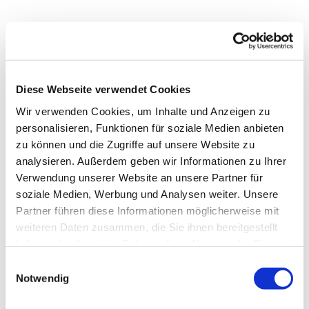
In der Nähe
Auf der Karte anschauen
Diese Webseite verwendet Cookies
Sehenswertes
Wir verwenden Cookies, um Inhalte und Anzeigen zu
personalisieren, Funktionen für soziale Medien anbieten
zu können und die Zugriffe auf unsere Website zu
Kontaktdaten
analysieren. Außerdem geben wir Informationen zu Ihrer
Jakobuskirche
Verwendung unserer Website an unsere Partner für
Kirchenweg
soziale Medien, Werbung und Analysen weiter. Unsere
24860
Uelsby
Partner führen diese Informationen möglicherweise mit
weiteren Daten zusammen, die Sie ihnen bereitgestellt
Anreise mit dem Auto
haben oder die sie im Rahmen Ihrer Nutzung der Dienste
Anreise mit öffentlichen Verkehrsmitteln
gesammelt haben.
E
Notwendig
i
n