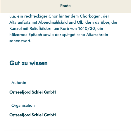
r
Die an einer Allee gelegene spätromanische Kirche ist aus
Route
c
Ziegelsteinen und Quadersteinen erbaut. Im Inneren sind
h
u.a. ein rechteckiger Chor hinter dem Chorbogen, der
e
Altaraufsatz mit Abendmahlsbild und Ölbildern darüber, die
-
Kanzel mit Reliefbildern am Korb von 1610/20, ein
u
hölzernes Epitaph sowie der spätgotische Altarschrein
e
sehenswert.
l
s
b
Gut zu wissen
y
.
j
p
Autor:in
g
Ostseefjord Schlei GmbH
Organisation
Ostseefjord Schlei GmbH