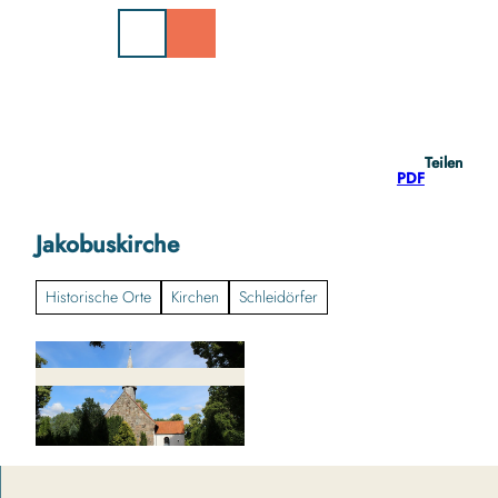
Z
u
m
I
n
h
a
Teilen
l
PDF
t
Jakobuskirche
Historische Orte
Kirchen
Schleidörfer
k
i