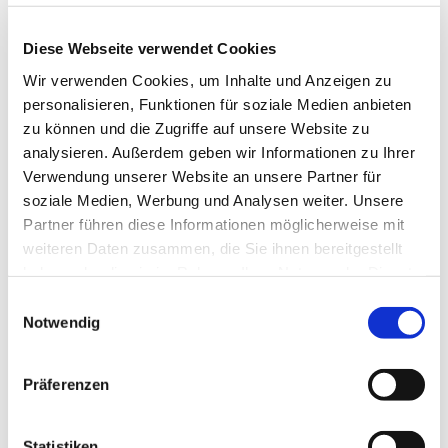
Lizenz (Stammdaten)
Ostseefjord Schlei GmbH
Diese Webseite verwendet Cookies
Wir verwenden Cookies, um Inhalte und Anzeigen zu
personalisieren, Funktionen für soziale Medien anbieten
zu können und die Zugriffe auf unsere Website zu
analysieren. Außerdem geben wir Informationen zu Ihrer
Verwendung unserer Website an unsere Partner für
soziale Medien, Werbung und Analysen weiter. Unsere
In der Nähe
Auf der Karte anschauen
Partner führen diese Informationen möglicherweise mit
weiteren Daten zusammen, die Sie ihnen bereitgestellt
haben oder die sie im Rahmen Ihrer Nutzung der Dienste
Veranstaltung
gesammelt haben.
E
Notwendig
Sehenswertes
i
n
w
Präferenzen
i
Kontaktdaten
l
Kartbahn Schleswig
l
Statistiken