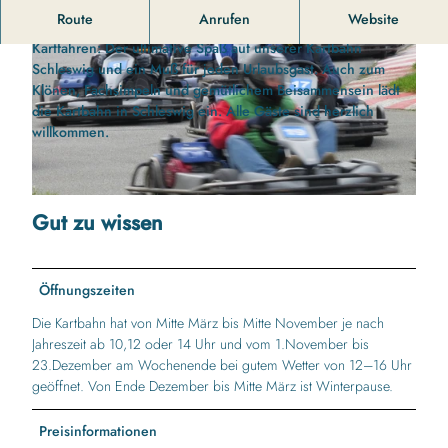
Die Kartbahn in Schleswig.
Route
Anrufen
Website
Kartfahren: Der ultimative Spaß auf unserer Kartbahn
Schleswig und ein Muß für jeden Urlaubsgast. Auch zum
Klönen, Fachsimpeln und gemütlichem Beisammensein lädt
die Kartbahn in Schleswig ein. Alle Gäste sind herzlich
willkommen.
©
CC-BY-ND
©
CC-BY-ND
Gut zu wissen
Öffnungszeiten
Die Kartbahn hat von Mitte März bis Mitte November je nach
Jahreszeit ab 10,12 oder 14 Uhr und vom 1.November bis
23.Dezember am Wochenende bei gutem Wetter von 12–16 Uhr
geöffnet. Von Ende Dezember bis Mitte März ist Winterpause.
Preisinformationen