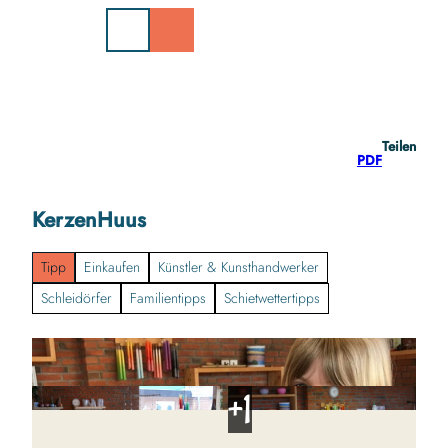
Z
u
m
I
n
h
a
Teilen
l
PDF
t
KerzenHuus
Tipp
Einkaufen
Künstler & Kunsthandwerker
Schleidörfer
Familientipps
Schietwettertipps