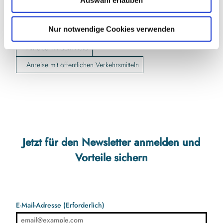
a
kerzenhuus@web.de
h
l
Website
Nur notwendige Cookies verwenden
Anreise mit dem Auto
Anreise mit öffentlichen Verkehrsmitteln
Jetzt für den Newsletter anmelden und
Vorteile sichern
E-Mail-Adresse
(Erforderlich)