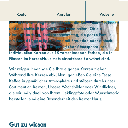
Das KerzenHuus in Steinfeld.
Route
Anrufen
Website
Im Herzen von Angeln kreativ sein, die Seele baumeln lassen
©
CC-BY-ND
©
CC-BY-ND
und ein stolzes Ergebnis in der Hand halten. Ob ein
Kindergeburtstag, Seniorennachmittag, die ganze Familie,
ein Abend in geselliger Runde mit Freunden oder einfach
nur mal so. Ziehen Sie in gemütlicher Atmosphäre Ihre
individuellen Kerzen aus 18 verschiedenen Farben, die in
©
CC-BY-ND
Fässern im KerzenHuus stets einsatzbereit erwärmt sind.
Wir zeigen Ihnen wie Sie Ihre eigenen Kerzen ziehen.
Während Ihre Kerzen abkühlen, genießen Sie eine Tasse
Kaffee in gemütlicher Atmosphäre und stöbern durch unser
Sortiment an Kerzen. Unsere Wachsbilder oder Windlichter,
die wir individuell von Ihrem Lieblingsfoto oder Wunschmotiv
herstellen, sind eine Besonderheit des KerzenHuus.
Gut zu wissen