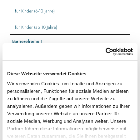
für Kinder (6-10 Jahre)
für Kinder (ab 10 Jahre)
Barrierefreiheit
Allgemeine Informationen zur Barrierefreiheit
Wir bemühen uns, Ihren Aufenthalt so barrierearm wie möglich
zu gestalten.
Diese Webseite verwendet Cookies
Wir verwenden Cookies, um Inhalte und Anzeigen zu
Autor:in
personalisieren, Funktionen für soziale Medien anbieten
Ostseefjord Schlei GmbH
zu können und die Zugriffe auf unsere Website zu
analysieren. Außerdem geben wir Informationen zu Ihrer
Organisation
Verwendung unserer Website an unsere Partner für
Ostseefjord Schlei GmbH
soziale Medien, Werbung und Analysen weiter. Unsere
Partner führen diese Informationen möglicherweise mit
Lizenz (Stammdaten)
weiteren Daten zusammen, die Sie ihnen bereitgestellt