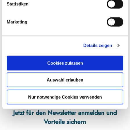
l
Statistiken
Klassisch am Wind - Folkebootcharter Schlei-Ostsee
i
Norderstraße 115
g
24404
Maasholm
Marketing
u
04185 5729019
n
info@klassisch-am-wind.de
g
Website
Details zeigen
s
a
Anreise mit dem Auto
u
Cookies zulassen
s
Anreise mit öffentlichen Verkehrsmitteln
w
Auswahl erlauben
a
h
l
Nur notwendige Cookies verwenden
Jetzt für den Newsletter anmelden und
Vorteile sichern