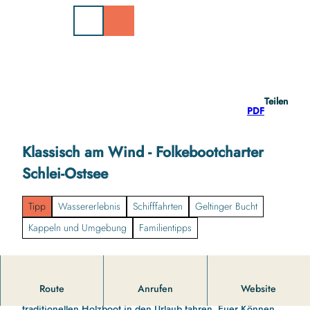
Z
u
m
I
n
h
a
Teilen
l
PDF
t
Klassisch am Wind - Folkebootcharter
Schlei-Ostsee
Tipp
Wassererlebnis
Schifffahrten
Geltinger Bucht
Kappeln und Umgebung
Familientipps
Route
Anrufen
Website
Yachtchater ab Maasholm. Ihr möchtet mit einem
traditionellen Holzboot in den Urlaub fahren, Euer Können