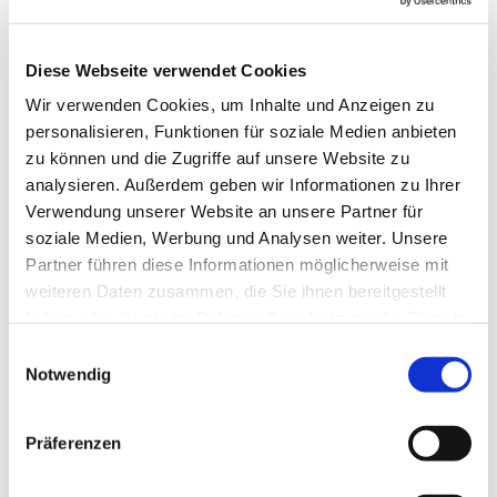
Ostseefjord Schlei GmbH
Organisation
Diese Webseite verwendet Cookies
Ostseefjord Schlei GmbH
Wir verwenden Cookies, um Inhalte und Anzeigen zu
personalisieren, Funktionen für soziale Medien anbieten
zu können und die Zugriffe auf unsere Website zu
analysieren. Außerdem geben wir Informationen zu Ihrer
Verwendung unserer Website an unsere Partner für
In der Nähe
Auf der Karte anschauen
soziale Medien, Werbung und Analysen weiter. Unsere
Partner führen diese Informationen möglicherweise mit
weiteren Daten zusammen, die Sie ihnen bereitgestellt
Veranstaltung
haben oder die sie im Rahmen Ihrer Nutzung der Dienste
gesammelt haben.
Sehenswertes
E
Notwendig
i
Touren
n
w
Präferenzen
i
Kontaktdaten
l