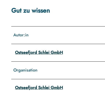
e
-
Gut zu wissen
a
u
f
-
Autor:in
d
e
m
Ostseefjord Schlei GmbH
-
w
Organisation
o
c
h
Ostseefjord Schlei GmbH
e
n
m