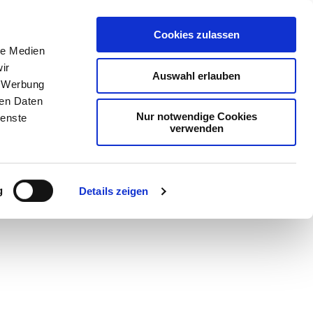
Cookies zulassen
le Medien
ir
Auswahl erlauben
, Werbung
ren Daten
Nur notwendige Cookies
ienste
verwenden
Teilen
PDF
g
Details zeigen