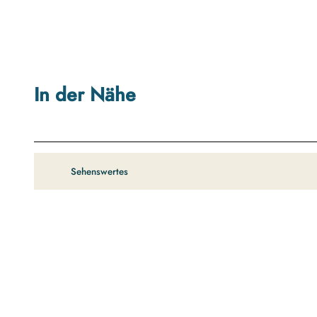
a
r
k
t
.
In der Nähe
j
p
g
Sehenswertes