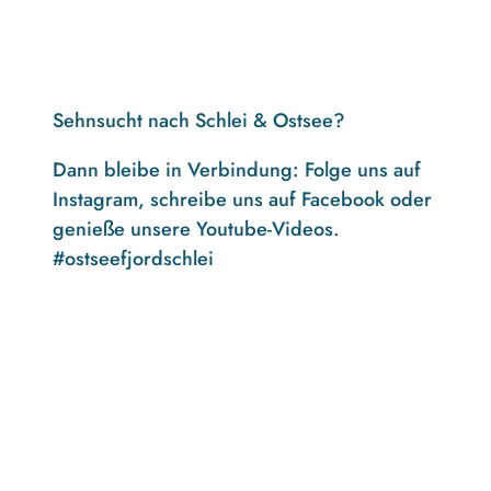
Sehnsucht nach Schlei & Ostsee?
Dann bleibe in Verbindung: Folge uns auf
Instagram, schreibe uns auf Facebook oder
genieße unsere Youtube-Videos.
#ostseefjordschlei
F
I
Y
a
n
o
c
s
u
e
t
t
b
a
u
o
g
b