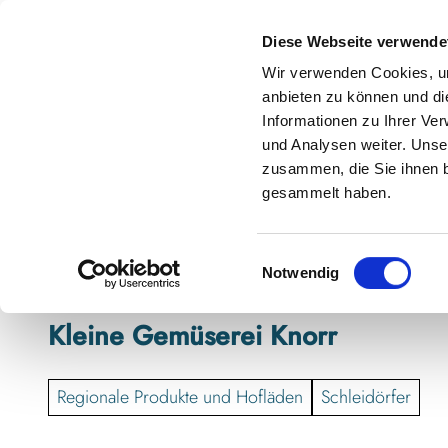
Z
anstaltungskalender
Kontakt
u
Diese Webseite verwende
m
Shop
Karte
Suche
Menü
Buchen
Wir verwenden Cookies, um
I
anbieten zu können und di
n
Informationen zu Ihrer Ve
h
und Analysen weiter. Unse
zusammen, die Sie ihnen b
a
gesammelt haben.
l
t
E
Notwendig
i
n
Kleine Gemüserei Knorr
w
i
l
Regionale Produkte und Hofläden
Schleidörfer
l
i