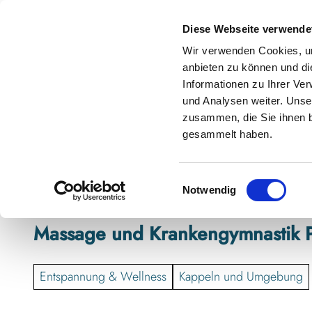
Z
anstaltungskalender
Kontakt
u
Diese Webseite verwende
m
Shop
Karte
Suche
Menü
Buchen
Wir verwenden Cookies, um
I
anbieten zu können und di
n
Informationen zu Ihrer Ve
h
und Analysen weiter. Unse
zusammen, die Sie ihnen b
a
gesammelt haben.
l
t
E
Notwendig
i
n
Massage und Krankengymnastik P
w
i
l
Entspannung & Wellness
Kappeln und Umgebung
l
i