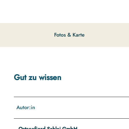
g
u
n
g
s
Fotos & Karte
a
u
s
w
a
h
Gut zu wissen
l
Autor:in
Ostseefjord Schlei GmbH