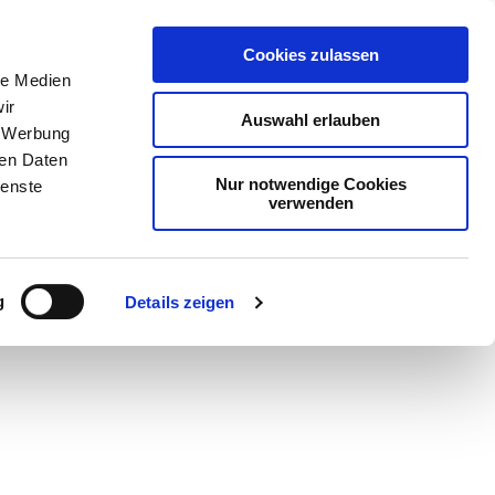
Cookies zulassen
le Medien
ir
Auswahl erlauben
, Werbung
ren Daten
Nur notwendige Cookies
ienste
verwenden
Teilen
PDF
g
Details zeigen