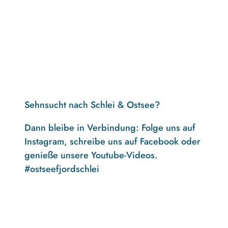
Sehnsucht nach Schlei & Ostsee?
Dann bleibe in Verbindung: Folge uns auf
Instagram, schreibe uns auf Facebook oder
genieße unsere Youtube-Videos.
#ostseefjordschlei
F
I
Y
a
n
o
c
s
u