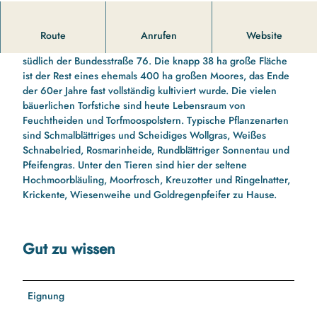
Reste eines großen Hochmoores.
Route
Anrufen
Website
Das Esprehmer Moor liegt zwischen Schleswig und Fleckeby
südlich der Bundesstraße 76. Die knapp 38 ha große Fläche
ist der Rest eines ehemals 400 ha großen Moores, das Ende
der 60er Jahre fast vollständig kultiviert wurde. Die vielen
bäuerlichen Torfstiche sind heute Lebensraum von
Feuchtheiden und Torfmoospolstern. Typische Pflanzenarten
sind Schmalblättriges und Scheidiges Wollgras, Weißes
Schnabelried, Rosmarinheide, Rundblättriger Sonnentau und
Pfeifengras. Unter den Tieren sind hier der seltene
Hochmoorbläuling, Moorfrosch, Kreuzotter und Ringelnatter,
Krickente, Wiesenweihe und Goldregenpfeifer zu Hause.
Gut zu wissen
Eignung