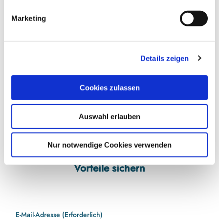
04621-85005131
g
Marketing
u
info@naturparkschlei.de
n
Website
g
Details zeigen
s
Anreise mit dem Auto
a
Anreise mit öffentlichen Verkehrsmitteln
u
Cookies zulassen
s
w
Auswahl erlauben
a
h
l
Nur notwendige Cookies verwenden
Jetzt für den Newsletter anmelden und
Vorteile sichern
E-Mail-Adresse
(Erforderlich)