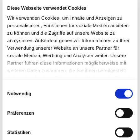
Diese Webseite verwendet Cookies
Lizenz (Stammdaten)
Wir verwenden Cookies, um Inhalte und Anzeigen zu
Naturpark Schlei e.V.
personalisieren, Funktionen für soziale Medien anbieten
zu können und die Zugriffe auf unsere Website zu
analysieren. Außerdem geben wir Informationen zu Ihrer
Verwendung unserer Website an unsere Partner für
soziale Medien, Werbung und Analysen weiter. Unsere
Partner führen diese Informationen möglicherweise mit
In der Nähe
weiteren Daten zusammen, die Sie ihnen bereitgestellt
Auf der Karte anschauen
haben oder die sie im Rahmen Ihrer Nutzung der Dienste
gesammelt haben.
E
Notwendig
Sehenswertes
i
n
w
Präferenzen
i
Kontaktdaten
l
Bullenberg
l
Statistiken
24857
Borgwedel
i