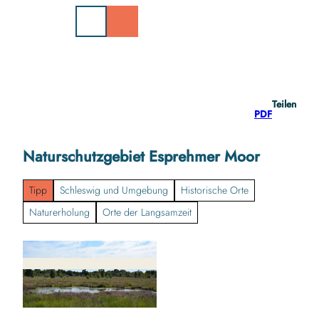
Z
u
m
I
n
h
a
Teilen
l
PDF
t
Naturschutzgebiet Esprehmer Moor
Tipp
Schleswig und Umgebung
Historische Orte
Naturerholung
Orte der Langsamzeit
© Jan-Eric Voß |
CC-BY-ND