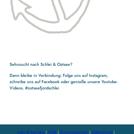
Sehnsucht nach Schlei & Ostsee?
Dann bleibe in Verbindung: Folge uns auf Instagram,
schreibe uns auf Facebook oder genieße unsere Youtube-
Videos. #ostseefjordschlei
F
I
Y
a
n
o
c
s
u
e
t
t
b
a
u
Jobs & Karriere
AGB
Businessbereich
Datenschutz