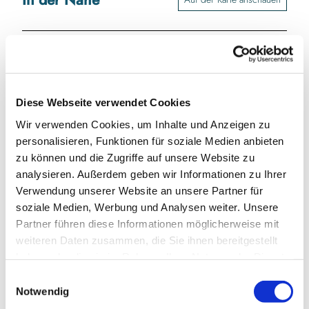
Sehenswertes
Touren
Diese Webseite verwendet Cookies
Wir verwenden Cookies, um Inhalte und Anzeigen zu
Kontaktdaten
personalisieren, Funktionen für soziale Medien anbieten
Ostsee-Tauchschule-Waabs
zu können und die Zugriffe auf unsere Website zu
Strandweg 31
analysieren. Außerdem geben wir Informationen zu Ihrer
24369
Waabs
Verwendung unserer Website an unsere Partner für
info@ostsee-tauchschule-waabs.de
soziale Medien, Werbung und Analysen weiter. Unsere
Partner führen diese Informationen möglicherweise mit
Website
weiteren Daten zusammen, die Sie ihnen bereitgestellt
Anreise mit dem Auto
haben oder die sie im Rahmen Ihrer Nutzung der Dienste
gesammelt haben.
Anreise mit öffentlichen Verkehrsmitteln
E
Notwendig
i