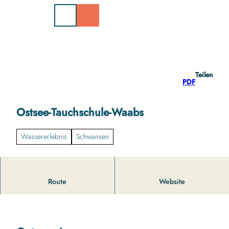
Z
u
m
I
n
h
a
Teilen
l
PDF
t
Ostsee-Tauchschule-Waabs
Wassererlebnis
Schwansen
Route
Website