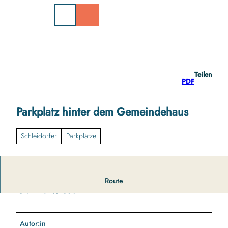
Z
u
m
I
n
h
a
Teilen
l
PDF
t
Parkplatz hinter dem Gemeindehaus
Schleidörfer
Parkplätze
Route
Gut zu wissen
Autor:in