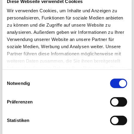
Parkplatz hinter dem Gemeindehaus
Diese Webseite verwendet Cookies
Schleswiger Straße
Wir verwenden Cookies, um Inhalte und Anzeigen zu
24966
Sörup
personalisieren, Funktionen für soziale Medien anbieten
Anreise mit dem Auto
zu können und die Zugriffe auf unsere Website zu
analysieren. Außerdem geben wir Informationen zu Ihrer
Anreise mit öffentlichen Verkehrsmitteln
Verwendung unserer Website an unsere Partner für
soziale Medien, Werbung und Analysen weiter. Unsere
Partner führen diese Informationen möglicherweise mit
weiteren Daten zusammen, die Sie ihnen bereitgestellt
haben oder die sie im Rahmen Ihrer Nutzung der Dienste
gesammelt haben.
E
Jetzt für den Newsletter anmelden und
Notwendig
i
Vorteile sichern
n
w
Präferenzen
i
l
E-Mail-Adresse
(Erforderlich)
l
Statistiken
i