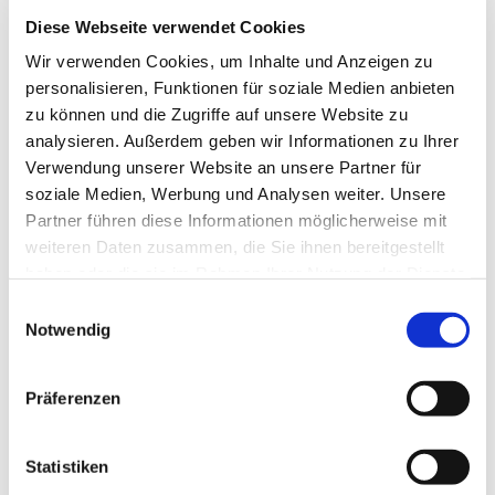
Kontaktdaten
Diese Webseite verwendet Cookies
Parkplatz Südhafen
Wir verwenden Cookies, um Inhalte und Anzeigen zu
Bahnhofsweg
personalisieren, Funktionen für soziale Medien anbieten
24376
Kappeln
zu können und die Zugriffe auf unsere Website zu
Anreise mit dem Auto
analysieren. Außerdem geben wir Informationen zu Ihrer
Verwendung unserer Website an unsere Partner für
Anreise mit öffentlichen Verkehrsmitteln
soziale Medien, Werbung und Analysen weiter. Unsere
Partner führen diese Informationen möglicherweise mit
weiteren Daten zusammen, die Sie ihnen bereitgestellt
haben oder die sie im Rahmen Ihrer Nutzung der Dienste
gesammelt haben.
E
Notwendig
i
Jetzt für den Newsletter anmelden und
n
Vorteile sichern
w
Präferenzen
i
l
l
Statistiken
E-Mail-Adresse
(Erforderlich)
i