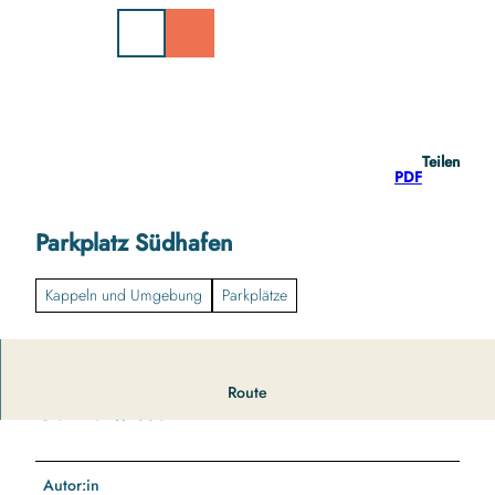
Z
u
m
I
n
h
a
Teilen
l
PDF
t
Parkplatz Südhafen
Kappeln und Umgebung
Parkplätze
Route
Gut zu wissen
Autor:in