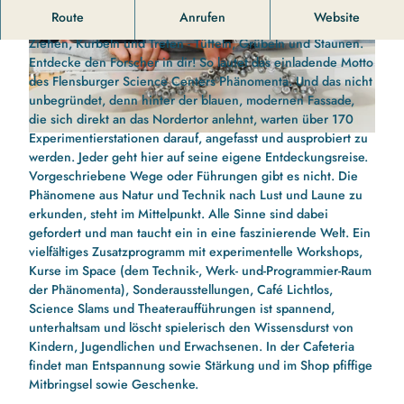
Die Phänomenta in Flensburg.
Route
Anrufen
Website
Ziehen, Kurbeln und Treten - Tüfteln, Grübeln und Staunen.
p
p
Entdecke den Forscher in dir! So lautet das einladende Motto
h
h
des Flensburger Science Centers Phänomenta. Und das nicht
a
a
unbegründet, denn hinter der blauen, modernen Fassade,
e
e
die sich direkt an das Nordertor anlehnt, warten über 170
n
n
Experimentierstationen darauf, angefasst und ausprobiert zu
p
o
o
werden. Jeder geht hier auf seine eigene Entdeckungsreise.
h
m
m
Vorgeschriebene Wege oder Führungen gibt es nicht. Die
a
e
e
Phänomene aus Natur und Technik nach Lust und Laune zu
e
n
n
erkunden, steht im Mittelpunkt. Alle Sinne sind dabei
n
t
t
gefordert und man taucht ein in eine faszinierende Welt. Ein
o
a
a
vielfältiges Zusatzprogramm mit experimentelle Workshops,
m
-
-
Kurse im Space (dem Technik-, Werk- und-Programmier-Raum
e
f
f
der Phänomenta), Sonderausstellungen, Café Lichtlos,
n
l
l
Science Slams und Theateraufführungen ist spannend,
t
e
e
unterhaltsam und löscht spielerisch den Wissensdurst von
a
n
n
Kindern, Jugendlichen und Erwachsenen. In der Cafeteria
-
s
s
findet man Entspannung sowie Stärkung und im Shop pfiffige
f
b
b
Mitbringsel sowie Geschenke.
l
u
u