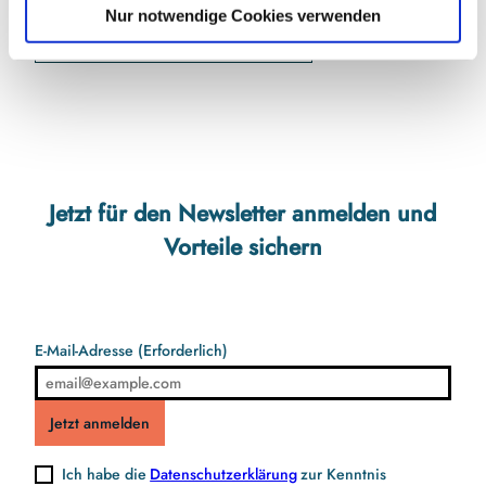
l
Anreise mit dem Auto
Nur notwendige Cookies verwenden
Anreise mit öffentlichen Verkehrsmitteln
Jetzt für den Newsletter anmelden und
Vorteile sichern
E-Mail-Adresse
(Erforderlich)
Jetzt anmelden
Ich habe die
Datenschutzerklärung
zur Kenntnis