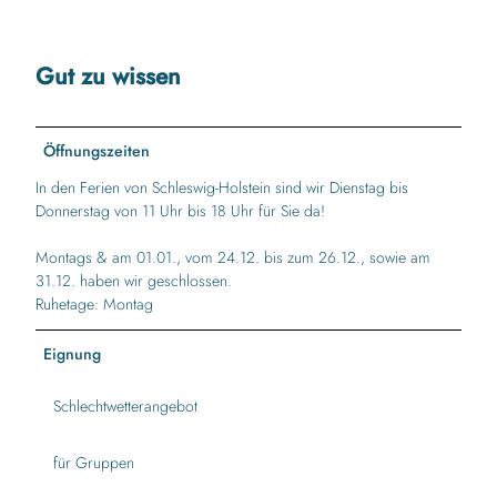
e
r
r
n
g
g
s
-
_
Gut zu wissen
b
g
c
u
e
_
r
w
p
g
i
h
Öffnungszeiten
-
c
a
In den Ferien von Schleswig-Holstein sind wir Dienstag bis
m
h
e
Donnerstag von 11 Uhr bis 18 Uhr für Sie da!
a
t
n
g
e
o
Montags & am 01.01., vom 24.12. bis zum 26.12., sowie am
n
_
m
31.12. haben wir geschlossen.
e
c
e
Ruhetage: Montag
t
_
n
i
p
t
s
Eignung
h
a
m
a
-
u
Schlechtwetterangebot
e
f
s
n
l
_
o
e
für Gruppen
c
m
n
_