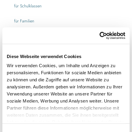
e
s
p
für Schulklassen
n
b
h
t
u
a
a
r
für Familien
e
-
g
n
f
-
o
für Kinder (3-6 Jahre)
l
a
m
e
n
e
n
j
für Kinder (6-10 Jahre)
n
s
a
Diese Webseite verwendet Cookies
t
b
-
Wir verwenden Cookies, um Inhalte und Anzeigen zu
für Kinder (ab 10 Jahre)
a
u
m
personalisieren, Funktionen für soziale Medien anbieten
-
r
e
f
Autor:in
zu können und die Zugriffe auf unsere Website zu
g
n
l
analysieren. Außerdem geben wir Informationen zu Ihrer
-
z
Ostseefjord Schlei GmbH
e
a
e
Verwendung unserer Website an unsere Partner für
n
n
l
soziale Medien, Werbung und Analysen weiter. Unsere
Organisation
s
j
.
Partner führen diese Informationen möglicherweise mit
b
a
j
Ostseefjord Schlei GmbH
weiteren Daten zusammen, die Sie ihnen bereitgestellt
u
-
p
haben oder die sie im Rahmen Ihrer Nutzung der Dienste
r
m
g
g
gesammelt haben.
e
E