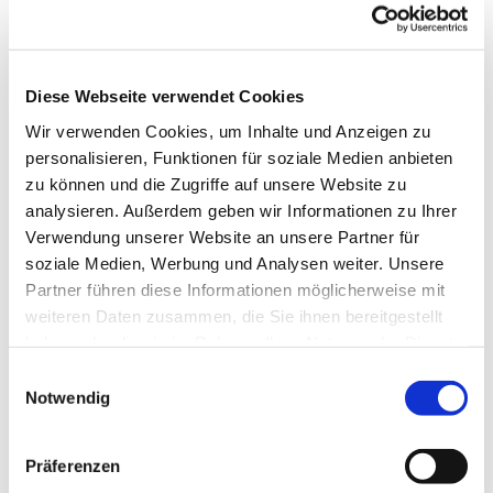
Kontaktdaten
Diese Webseite verwendet Cookies
Reiterhof "Hof Rosen"
Wir verwenden Cookies, um Inhalte und Anzeigen zu
Knorr 1
personalisieren, Funktionen für soziale Medien anbieten
24395
Gelting
zu können und die Zugriffe auf unsere Website zu
04643 185848
analysieren. Außerdem geben wir Informationen zu Ihrer
Website
Verwendung unserer Website an unsere Partner für
soziale Medien, Werbung und Analysen weiter. Unsere
Anreise mit dem Auto
Partner führen diese Informationen möglicherweise mit
Anreise mit öffentlichen Verkehrsmitteln
weiteren Daten zusammen, die Sie ihnen bereitgestellt
haben oder die sie im Rahmen Ihrer Nutzung der Dienste
gesammelt haben.
E
Notwendig
i
n
w
Präferenzen
Jetzt für den Newsletter anmelden und
i