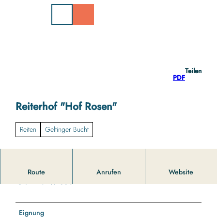
Z
u
m
I
n
h
a
Teilen
l
PDF
t
Reiterhof "Hof Rosen"
Reiten
Geltinger Bucht
Route
Anrufen
Website
Gut zu wissen
Eignung