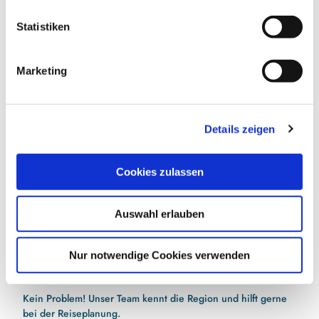
l
Vorteile sichern
l
Statistiken
i
g
Marketing
u
E-Mail-Adresse
(Erforderlich)
n
g
Details zeigen
s
Jetzt anmelden
a
Ich habe die
Datenschutzerklärung
zur Kenntnis
u
Cookies zulassen
genommen.
(Erforderlich)
s
w
Auswahl erlauben
a
h
l
Nur notwendige Cookies verwenden
Hilfe bei der Urlaubsplanung?
Kein Problem! Unser Team kennt die Region und hilft gerne
bei der Reiseplanung.