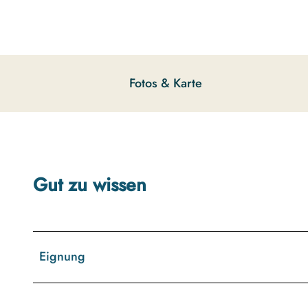
g
u
n
g
s
Fotos & Karte
a
u
s
w
a
h
Gut zu wissen
l
Eignung