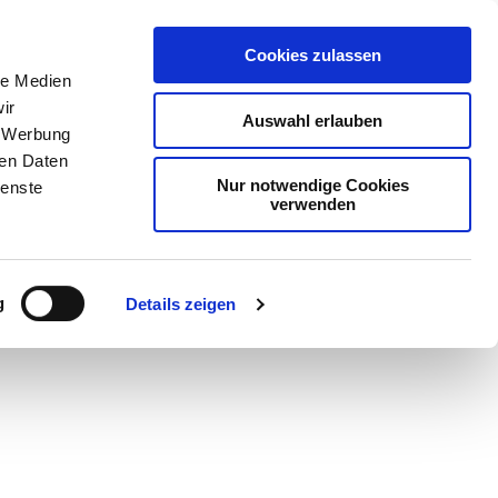
Cookies zulassen
le Medien
ir
Auswahl erlauben
, Werbung
ren Daten
Nur notwendige Cookies
ienste
verwenden
Teilen
PDF
g
Details zeigen