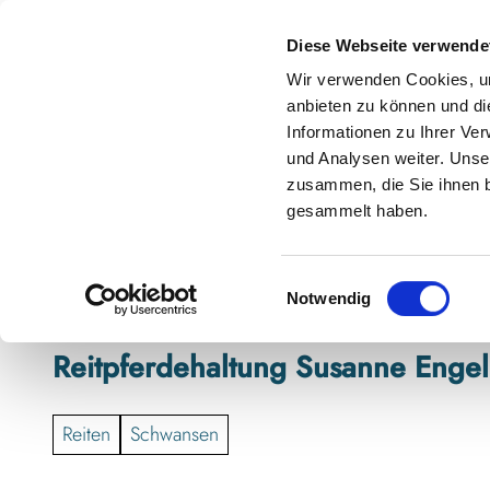
Z
anstaltungskalender
Kontakt
u
Diese Webseite verwende
m
Shop
Karte
Suche
Menü
Buchen
Wir verwenden Cookies, um
I
anbieten zu können und di
n
Informationen zu Ihrer Ve
h
und Analysen weiter. Unse
zusammen, die Sie ihnen b
a
gesammelt haben.
l
t
E
Notwendig
i
n
Reitpferdehaltung Susanne Engel
w
i
l
Reiten
Schwansen
l
i