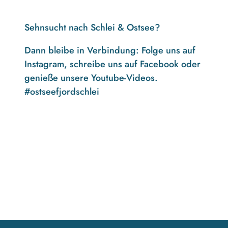
Sehnsucht nach Schlei & Ostsee?
Dann bleibe in Verbindung: Folge uns auf
Instagram, schreibe uns auf Facebook oder
genieße unsere Youtube-Videos.
#ostseefjordschlei
F
I
Y
a
n
o
c
s
u
e
t
t
b
a
u
o
g
b
o
r
e
k
a