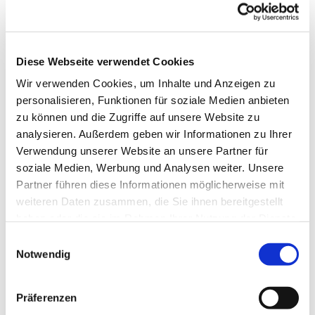
Kontaktdaten
Diese Webseite verwendet Cookies
Alte Eule
Wir verwenden Cookies, um Inhalte und Anzeigen zu
Hüholz 5
personalisieren, Funktionen für soziale Medien anbieten
24376
Kappeln
zu können und die Zugriffe auf unsere Website zu
04642 82575
analysieren. Außerdem geben wir Informationen zu Ihrer
info@alte-eule.de
Verwendung unserer Website an unsere Partner für
soziale Medien, Werbung und Analysen weiter. Unsere
Anreise mit dem Auto
Partner führen diese Informationen möglicherweise mit
Anreise mit öffentlichen Verkehrsmitteln
weiteren Daten zusammen, die Sie ihnen bereitgestellt
haben oder die sie im Rahmen Ihrer Nutzung der Dienste
gesammelt haben.
E
Notwendig
i
n
w
Präferenzen
Jetzt für den Newsletter anmelden und
i