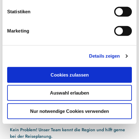
Vorteile sichern
l
l
Statistiken
i
g
Marketing
u
E-Mail-Adresse
(Erforderlich)
n
g
Jetzt anmelden
Details zeigen
s
a
Ich habe die
Datenschutzerklärung
zur Kenntnis
u
Cookies zulassen
genommen.
(Erforderlich)
s
w
Auswahl erlauben
a
h
l
Nur notwendige Cookies verwenden
Hilfe bei der Urlaubsplanung?
Kein Problem! Unser Team kennt die Region und hilft gerne
bei der Reiseplanung.