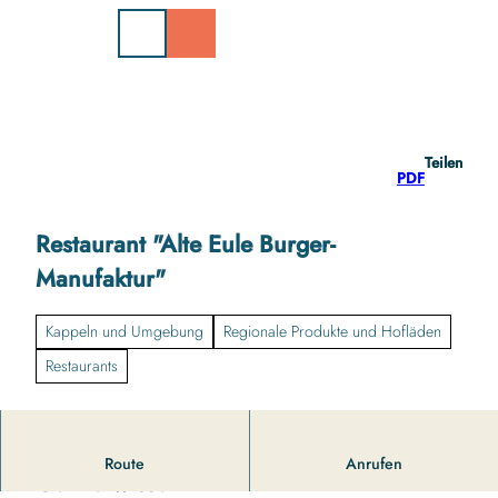
Z
u
m
I
n
h
a
Teilen
l
PDF
t
Restaurant "Alte Eule Burger-
Manufaktur"
Kappeln und Umgebung
Regionale Produkte und Hofläden
Restaurants
Route
Anrufen
Gut zu wissen