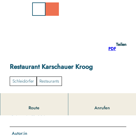
Z
u
m
I
n
h
a
Teilen
l
PDF
t
Restaurant Karschauer Kroog
Schleidörfer
Restaurants
Route
Anrufen
Gut zu wissen
Autor:in