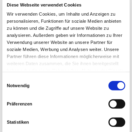
24407
Rabenkirchen-Faulück
Diese Webseite verwendet Cookies
04642 920820
Wir verwenden Cookies, um Inhalte und Anzeigen zu
info@campingpark-schlei.de
personalisieren, Funktionen für soziale Medien anbieten
zu können und die Zugriffe auf unsere Website zu
Anreise mit dem Auto
analysieren. Außerdem geben wir Informationen zu Ihrer
Anreise mit öffentlichen Verkehrsmitteln
Verwendung unserer Website an unsere Partner für
soziale Medien, Werbung und Analysen weiter. Unsere
Partner führen diese Informationen möglicherweise mit
weiteren Daten zusammen, die Sie ihnen bereitgestellt
haben oder die sie im Rahmen Ihrer Nutzung der Dienste
gesammelt haben.
E
Jetzt für den Newsletter anmelden und
Notwendig
i
n
Vorteile sichern
w
Präferenzen
i
l
l
Statistiken
E-Mail-Adresse
(Erforderlich)
i