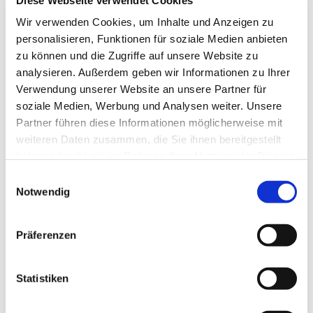
24864
Brodersby-Goltoft
04622 1894564
Wir verwenden Cookies, um Inhalte und Anzeigen zu
personalisieren, Funktionen für soziale Medien anbieten
Anreise mit dem Auto
zu können und die Zugriffe auf unsere Website zu
analysieren. Außerdem geben wir Informationen zu Ihrer
Anreise mit öffentlichen Verkehrsmitteln
Verwendung unserer Website an unsere Partner für
soziale Medien, Werbung und Analysen weiter. Unsere
Partner führen diese Informationen möglicherweise mit
weiteren Daten zusammen, die Sie ihnen bereitgestellt
haben oder die sie im Rahmen Ihrer Nutzung der Dienste
gesammelt haben.
E
Jetzt für den Newsletter anmelden und
Notwendig
i
Vorteile sichern
n
w
Präferenzen
i
l
E-Mail-Adresse
(Erforderlich)
l
Statistiken
i
g