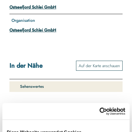
Ostseefjord Schlei GmbH
Organisation
Ostseefjord Schlei GmbH
In der Nähe
Auf der Karte anschauen
Sehenswertes
Kontaktdaten
Restaurant "Tonne 89"
Margarethenwall
Diese Webseite verwendet Cookies