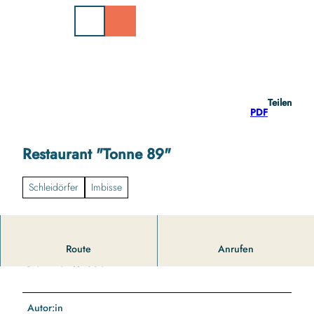
Z
u
m
I
n
h
a
Teilen
l
PDF
t
Restaurant "Tonne 89"
Schleidörfer
Imbisse
Route
Anrufen
Gut zu wissen
Autor:in