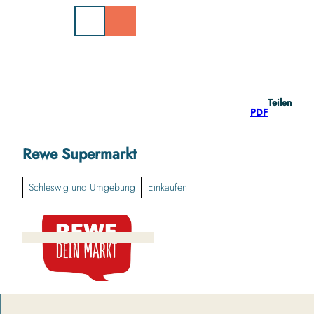
Z
u
m
I
n
h
a
Teilen
l
PDF
t
Rewe Supermarkt
Schleswig und Umgebung
Einkaufen
r
e