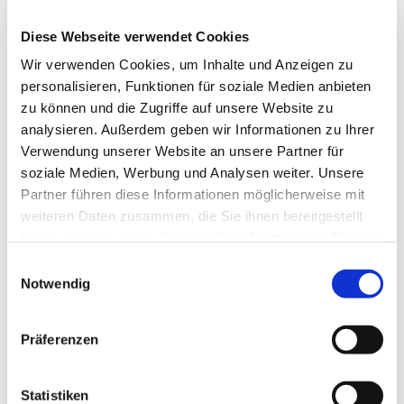
Kontaktdaten
Diese Webseite verwendet Cookies
Wir verwenden Cookies, um Inhalte und Anzeigen zu
Rewe Supermarkt
Theodor-Storm-Allee 8
personalisieren, Funktionen für soziale Medien anbieten
24848
Kropp
zu können und die Zugriffe auf unsere Website zu
analysieren. Außerdem geben wir Informationen zu Ihrer
Anreise mit dem Auto
Verwendung unserer Website an unsere Partner für
Anreise mit öffentlichen Verkehrsmitteln
soziale Medien, Werbung und Analysen weiter. Unsere
Partner führen diese Informationen möglicherweise mit
weiteren Daten zusammen, die Sie ihnen bereitgestellt
haben oder die sie im Rahmen Ihrer Nutzung der Dienste
gesammelt haben.
E
Notwendig
i
Jetzt für den Newsletter anmelden und
n
w
Vorteile sichern
Präferenzen
i
l
l
Statistiken