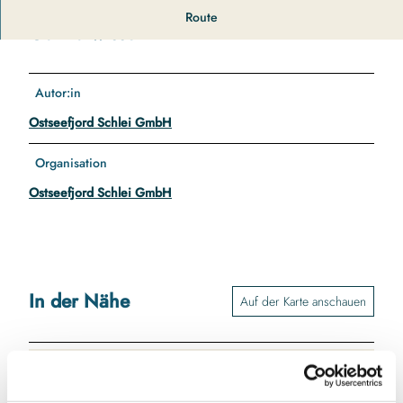
w
Route
e
Gut zu wissen
-
d
e
Autor:in
i
n
Ostseefjord Schlei GmbH
-
m
Organisation
a
Ostseefjord Schlei GmbH
r
k
t
-
l
o
In der Nähe
Auf der Karte anschauen
g
o
.
j
Sehenswertes
p
g