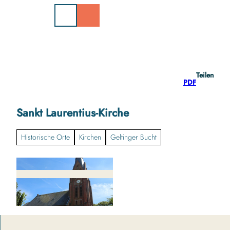
Z
u
m
I
n
h
a
Teilen
l
PDF
t
Sankt Laurentius-Kirche
Historische Orte
Kirchen
Geltinger Bucht
k
i