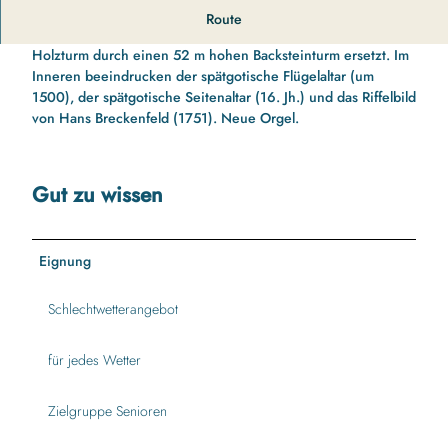
r
Die Kirche aus dem 13. Jh. war zunächst eine Filialkapelle der
Route
c
St. Marien Kirche in Esgrus. 1887/88 wurde der westliche
h
Holzturm durch einen 52 m hohen Backsteinturm ersetzt. Im
e
Inneren beeindrucken der spätgotische Flügelaltar (um
-
1500), der spätgotische Seitenaltar (16. Jh.) und das Riffelbild
s
von Hans Breckenfeld (1751). Neue Orgel.
t
e
r
Gut zu wissen
u
p
.
j
Eignung
p
g
Schlechtwetterangebot
für jedes Wetter
Zielgruppe Senioren