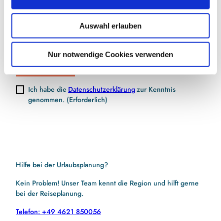
s
w
Auswahl erlauben
a
E-Mail-Adresse
(Erforderlich)
h
l
Nur notwendige Cookies verwenden
Jetzt anmelden
Ich habe die
Datenschutzerklärung
zur Kenntnis
genommen.
(Erforderlich)
Hilfe bei der Urlaubsplanung?
Kein Problem! Unser Team kennt die Region und hilft gerne
bei der Reiseplanung.
Telefon: +49 4621 850056