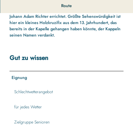
Die spätbarocke Kirche direkt oberhalb des Kappelner
Route
Hafens wurde Ende des 18. Jahrhunderts nach Plänen von
Johann Adam Richter errichtet. Größte Sehenswürdigkeit ist
hier ein kleines Holzkruzifix aus dem 13. Jahrhundert, das
bereits in der Kapelle gehangen haben könnte, der Kappeln
seinen Namen verdankt.
Gut zu wissen
Eignung
Schlechtwetterangebot
für jedes Wetter
Zielgruppe Senioren