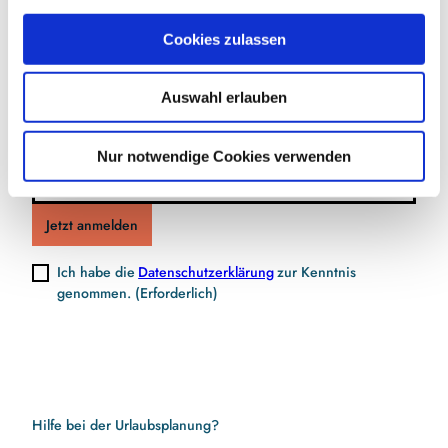
a
Jetzt für den Newsletter anmelden und
u
Cookies zulassen
s
Vorteile sichern
w
Auswahl erlauben
a
h
l
Nur notwendige Cookies verwenden
E-Mail-Adresse
(Erforderlich)
Jetzt anmelden
Ich habe die
Datenschutzerklärung
zur Kenntnis
genommen.
(Erforderlich)
Hilfe bei der Urlaubsplanung?