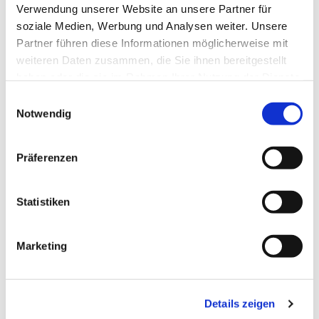
Verwendung unserer Website an unsere Partner für
Veranstaltung
soziale Medien, Werbung und Analysen weiter. Unsere
Sehenswertes
Partner führen diese Informationen möglicherweise mit
weiteren Daten zusammen, die Sie ihnen bereitgestellt
Touren
haben oder die sie im Rahmen Ihrer Nutzung der Dienste
gesammelt haben.
E
Notwendig
i
Kontaktdaten
n
w
Sankt Nikolai-Kirche
Präferenzen
Rathausmarkt
i
24376
Kappeln
l
l
Statistiken
Anreise mit dem Auto
i
Anreise mit öffentlichen Verkehrsmitteln
g
Marketing
u
n
g
Details zeigen
s