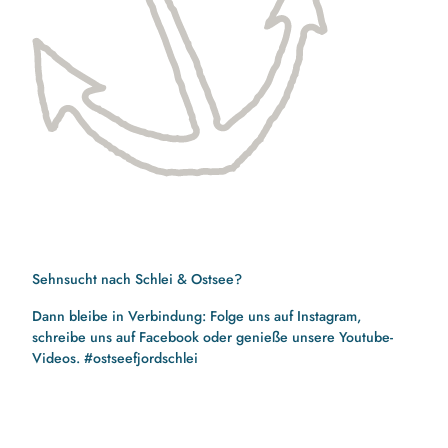
Sehnsucht nach Schlei & Ostsee?
Dann bleibe in Verbindung: Folge uns auf Instagram,
schreibe uns auf Facebook oder genieße unsere Youtube-
Videos. #ostseefjordschlei
F
I
Y
a
n
o