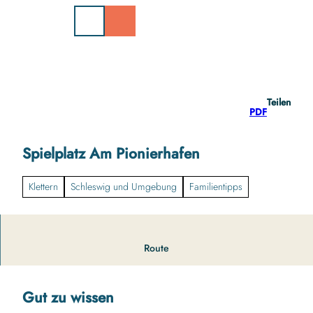
Z
u
m
I
n
h
a
Teilen
l
PDF
t
Spielplatz Am Pionierhafen
Klettern
Schleswig und Umgebung
Familientipps
Spielplatz mit großem Klettergerüst und Rutsche.
Route
Gut zu wissen