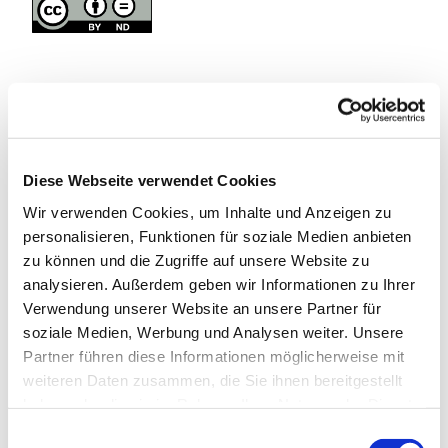
In der Nähe
Auf der Karte anschauen
Diese Webseite verwendet Cookies
Wir verwenden Cookies, um Inhalte und Anzeigen zu
Veranstaltung
personalisieren, Funktionen für soziale Medien anbieten
Sehenswertes
zu können und die Zugriffe auf unsere Website zu
analysieren. Außerdem geben wir Informationen zu Ihrer
Verwendung unserer Website an unsere Partner für
soziale Medien, Werbung und Analysen weiter. Unsere
Kontaktdaten
Partner führen diese Informationen möglicherweise mit
Am Pionierhafen
weiteren Daten zusammen, die Sie ihnen bereitgestellt
24837
Schleswig
haben oder die sie im Rahmen Ihrer Nutzung der Dienste
gesammelt haben.
Anreise mit dem Auto
E