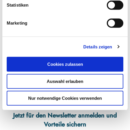
l
Statistiken
Kontaktdaten
i
Dollrottfeld
g
24392
Süderbrarup
Marketing
u
04641-780
n
verwaltung@amt-suederbrarup.de
g
Details zeigen
s
Website
a
Anreise mit dem Auto
u
Cookies zulassen
s
Anreise mit öffentlichen Verkehrsmitteln
w
Auswahl erlauben
a
h
l
Nur notwendige Cookies verwenden
Jetzt für den Newsletter anmelden und
Vorteile sichern