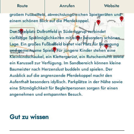
Route
Anrufen
Website
Spielen mit Aussicht: Der Spielplatz Dollrottfeld begeistert mit
großem Fußballfeld, abwechslungsreichen Spielgeräten und
einem schönen Blick auf die Pferdekoppel.
Der Spielplatz Dollrottfeld in Süderbrarup verbindet
vielfältige Spielmöglichkeiten mit einer besonders schönen
Lage. Ein großes Fußballfeld bietet viel Platz für Bewegung
© Gemeinde Süderbrarup und das Familienzentrum Süderbrarup |
CC-BY-SA
und gemeinsame Spiele. Für jüngere Kinder stehen eine
Kleinkindschaukel, ein Klettergerüst, ein Rutschenturm sowie
© Gemeinde Süderbrarup und das Familienzentrum Süderbrarup |
CC-BY-SA
ein Karussell zur Verfügung. Im Sandbereich können kleine
Baumeister nach Herzenslust buddeln und spielen. Der
Ausblick auf die angrenzende Pferdekoppel macht den
Aufenthalt besonders idyllisch. Parkplätze in der Nähe sowie
eine Sitzmöglichkeit für Begleitpersonen sorgen für einen
angenehmen und entspannten Besuch.
Gut zu wissen