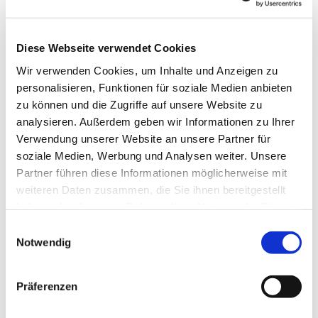
Organisation
Ostseefjord Schlei GmbH
Diese Webseite verwendet Cookies
Lizenz (Stammdaten)
Wir verwenden Cookies, um Inhalte und Anzeigen zu
personalisieren, Funktionen für soziale Medien anbieten
Gemeinde Süderbrarup und das Familienzentrum
Süderbrarup
zu können und die Zugriffe auf unsere Website zu
analysieren. Außerdem geben wir Informationen zu Ihrer
Verwendung unserer Website an unsere Partner für
soziale Medien, Werbung und Analysen weiter. Unsere
Partner führen diese Informationen möglicherweise mit
weiteren Daten zusammen, die Sie ihnen bereitgestellt
haben oder die sie im Rahmen Ihrer Nutzung der Dienste
In der Nähe
Auf der Karte anschauen
gesammelt haben.
E
Notwendig
i
n
Sehenswertes
w
Präferenzen
i
l