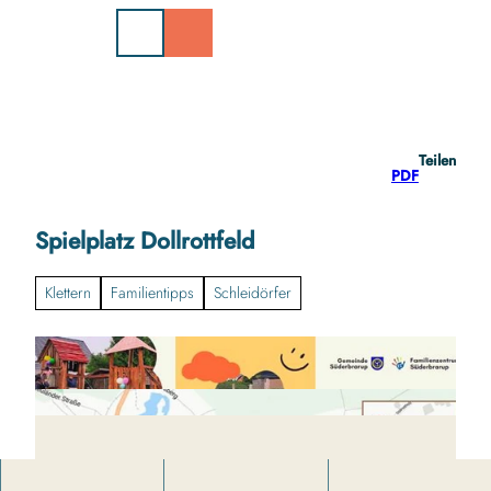
Z
u
m
I
n
h
a
Teilen
l
PDF
t
Spielplatz Dollrottfeld
Klettern
Familientipps
Schleidörfer