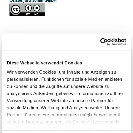
Ostseefjord Schlei GmbH
In der Nähe
Auf der Karte anschauen
Diese Webseite verwendet Cookies
Veranstaltung
Wir verwenden Cookies, um Inhalte und Anzeigen zu
personalisieren, Funktionen für soziale Medien anbieten
Sehenswertes
zu können und die Zugriffe auf unsere Website zu
analysieren. Außerdem geben wir Informationen zu Ihrer
Touren
Verwendung unserer Website an unsere Partner für
soziale Medien, Werbung und Analysen weiter. Unsere
Partner führen diese Informationen möglicherweise mit
Kontaktdaten
weiteren Daten zusammen, die Sie ihnen bereitgestellt
haben oder die sie im Rahmen Ihrer Nutzung der Dienste
Am Fabrikhof 1