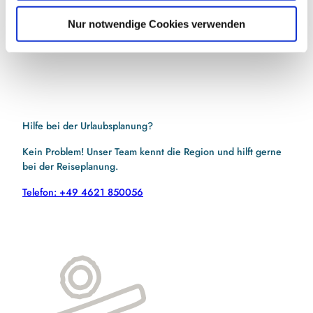
h
l
Ich habe die
Datenschutzerklärung
zur Kenntnis
Nur notwendige Cookies verwenden
genommen.
(Erforderlich)
Hilfe bei der Urlaubsplanung?
Kein Problem! Unser Team kennt die Region und hilft gerne
bei der Reiseplanung.
Telefon: +49 4621 850056