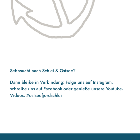
Sehnsucht nach Schlei & Ostsee?
Dann bleibe in Verbindung: Folge uns auf Instagram,
schreibe uns auf Facebook oder genieße unsere Youtube-
Videos. #ostseefjordschlei
F
I
Y
a
n
o
c
s
u
e
t
t
b
a
u