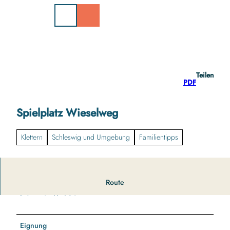
Z
u
m
I
n
h
a
Teilen
l
PDF
t
Spielplatz Wieselweg
Klettern
Schleswig und Umgebung
Familientipps
Route
Gut zu wissen
Eignung