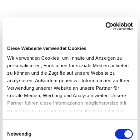
In der Nähe
Auf der Karte anschauen
Diese Webseite verwendet Cookies
Veranstaltung
Wir verwenden Cookies, um Inhalte und Anzeigen zu
Sehenswertes
personalisieren, Funktionen für soziale Medien anbieten
zu können und die Zugriffe auf unsere Website zu
analysieren. Außerdem geben wir Informationen zu Ihrer
Verwendung unserer Website an unsere Partner für
Kontaktdaten
soziale Medien, Werbung und Analysen weiter. Unsere
Wieselweg 11
Partner führen diese Informationen möglicherweise mit
24837
Schleswig
weiteren Daten zusammen, die Sie ihnen bereitgestellt
haben oder die sie im Rahmen Ihrer Nutzung der Dienste
Anreise mit dem Auto
gesammelt haben.
E
Anreise mit öffentlichen Verkehrsmitteln
Notwendig
i