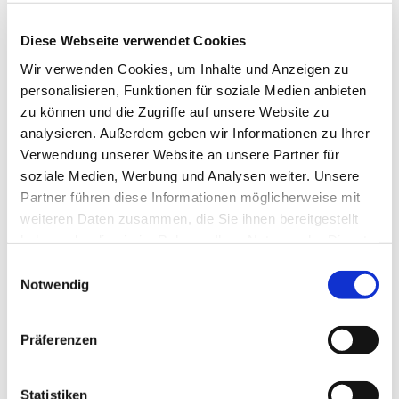
Kontaktdaten
Yachthafen, Strandweg 1b
Diese Webseite verwendet Cookies
24395
Gelting
Wir verwenden Cookies, um Inhalte und Anzeigen zu
04643 1867656
personalisieren, Funktionen für soziale Medien anbieten
Website
zu können und die Zugriffe auf unsere Website zu
analysieren. Außerdem geben wir Informationen zu Ihrer
Anreise mit dem Auto
Verwendung unserer Website an unsere Partner für
Anreise mit öffentlichen Verkehrsmitteln
soziale Medien, Werbung und Analysen weiter. Unsere
Partner führen diese Informationen möglicherweise mit
weiteren Daten zusammen, die Sie ihnen bereitgestellt
haben oder die sie im Rahmen Ihrer Nutzung der Dienste
gesammelt haben.
E
Notwendig
i
Jetzt für den Newsletter anmelden und
n
w
Vorteile sichern
Präferenzen
i
l
l
Statistiken