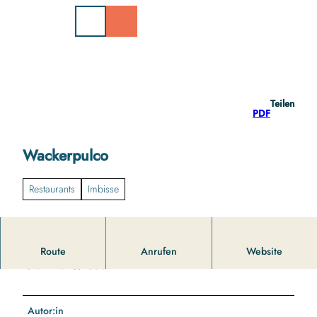
Z
u
m
I
n
h
a
Teilen
l
PDF
t
Wackerpulco
Restaurants
Imbisse
Route
Anrufen
Website
Gut zu wissen
Autor:in