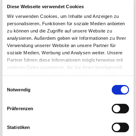
04642 920820
Diese Webseite verwendet Cookies
info@campingpark-schlei.de
Wir verwenden Cookies, um Inhalte und Anzeigen zu
Website
personalisieren, Funktionen für soziale Medien anbieten
zu können und die Zugriffe auf unsere Website zu
Anreise mit dem Auto
analysieren. Außerdem geben wir Informationen zu Ihrer
Anreise mit öffentlichen Verkehrsmitteln
Verwendung unserer Website an unsere Partner für
soziale Medien, Werbung und Analysen weiter. Unsere
Partner führen diese Informationen möglicherweise mit
weiteren Daten zusammen, die Sie ihnen bereitgestellt
haben oder die sie im Rahmen Ihrer Nutzung der Dienste
gesammelt haben.
E
Notwendig
Jetzt für den Newsletter anmelden und
i
n
Vorteile sichern
w
Präferenzen
i
l
l
Statistiken
E-Mail-Adresse
(Erforderlich)
i