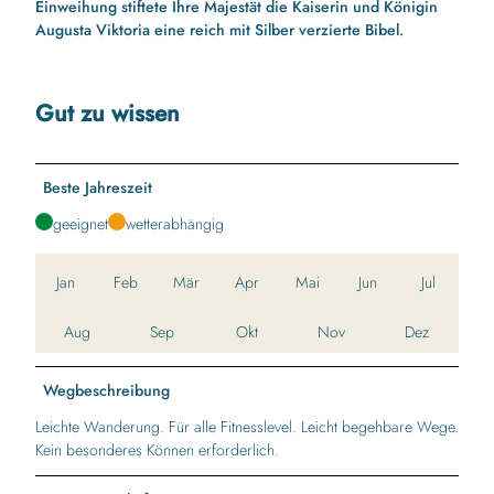
t
Einweihung stiftete Ihre Majestät die Kaiserin und Königin
u
Augusta Viktoria eine reich mit Silber verzierte Bibel.
n
g
H
Gut zu wissen
o
l
m
Beste Jahreszeit
.
j
geeignet
wetterabhängig
p
g
Jan
Feb
Mär
Apr
Mai
Jun
Jul
Aug
Sep
Okt
Nov
Dez
Wegbeschreibung
Leichte Wanderung. Für alle Fitnesslevel. Leicht begehbare Wege.
Kein besonderes Können erforderlich.