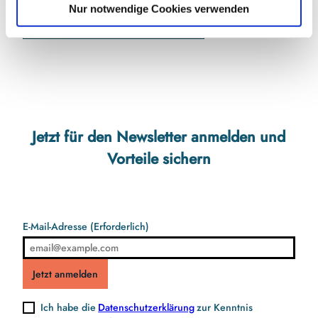
Anreise mit dem Auto
l
Nur notwendige Cookies verwenden
Anreise mit öffentlichen Verkehrsmitteln
Jetzt für den Newsletter anmelden und
Vorteile sichern
E-Mail-Adresse
(Erforderlich)
Jetzt anmelden
Ich habe die
Datenschutzerklärung
zur Kenntnis