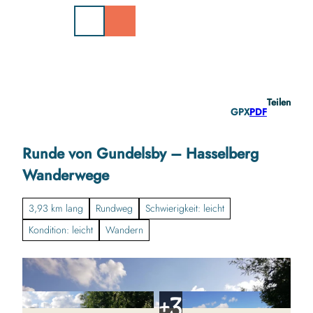
Z
u
m
I
n
h
a
Teilen
l
GPX
PDF
t
Runde von Gundelsby – Hasselberg
Wanderwege
3,93 km lang
Rundweg
Schwierigkeit: leicht
Kondition: leicht
Wandern