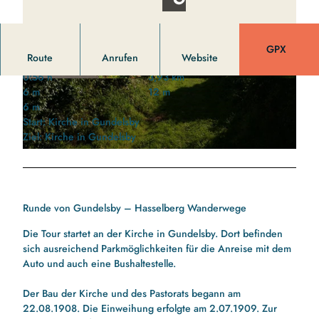
GPX
Route
Anrufen
Website
0:56 h
3,93 km
S
W
6 m
12 m
t
e
6 m
r
g
Start: Kirche in Gundelsby
a
a
Ziel: Kirche in Gundelsby
ß
n
H
e
W
o
.
i
h
j
e
l
p
s
Runde von Gundelsby – Hasselberg Wanderwege
w
g
e
e
Die Tour startet an der Kirche in Gundelsby. Dort befinden
.
g
sich ausreichend Parkmöglichkeiten für die Anreise mit dem
j
R
Auto und auch eine Bushaltestelle.
p
i
g
c
Der Bau der Kirche und des Pastorats begann am
h
22.08.1908. Die Einweihung erfolgte am 2.07.1909. Zur