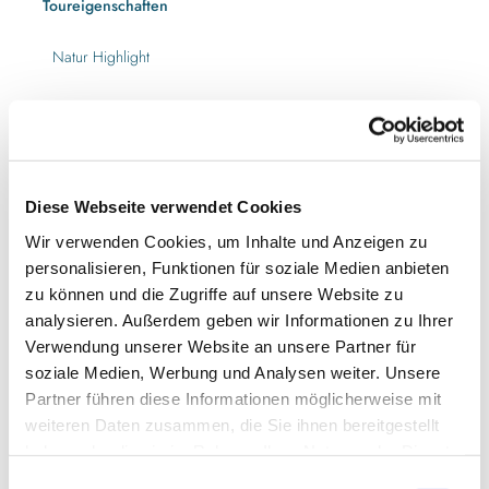
Toureigenschaften
Natur Highlight
Rundweg
Ansprechpartner:in
Ostseefjord Schlei GmbH
Diese Webseite verwendet Cookies
Wir verwenden Cookies, um Inhalte und Anzeigen zu
Autor:in
personalisieren, Funktionen für soziale Medien anbieten
Ostseefjord Schlei GmbH
zu können und die Zugriffe auf unsere Website zu
analysieren. Außerdem geben wir Informationen zu Ihrer
Organisation
Verwendung unserer Website an unsere Partner für
Ostseefjord Schlei GmbH
soziale Medien, Werbung und Analysen weiter. Unsere
Partner führen diese Informationen möglicherweise mit
weiteren Daten zusammen, die Sie ihnen bereitgestellt
haben oder die sie im Rahmen Ihrer Nutzung der Dienste
gesammelt haben.
E