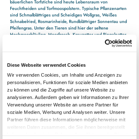
bäuerlichen Torfstiche sind heute Lebensraum von
Feuchtheiden und Torfmoospolstern. Typische Pflanzenarten
sind Schmalblättriges und Scheidiges Wollgras, Weißes
Schnabelried, Rosmarinheide, Rundblättriger Sonnentau und
Pfeifengras. Unter den Tieren sind hier der seltene
Hochmoorbläuling, Moorfrosch, Kreuzotter und Ringelnatter,
Krickente, Wiesenweihe und Goldregenpfeifer zu Hause.
Diese Webseite verwendet Cookies
Kontakt Schutzgebietsbetreuung:
Landesjagdverband S-H e.V.
Wir verwenden Cookies, um Inhalte und Anzeigen zu
Jan-Eric Voß
personalisieren, Funktionen für soziale Medien anbieten
janericvoss@gmail.com
zu können und die Zugriffe auf unsere Website zu
analysieren. Außerdem geben wir Informationen zu Ihrer
Infoflyer
Verwendung unserer Website an unsere Partner für
soziale Medien, Werbung und Analysen weiter. Unsere
Partner führen diese Informationen möglicherweise mit
weiteren Daten zusammen, die Sie ihnen bereitgestellt
haben oder die sie im Rahmen Ihrer Nutzung der Dienste
Erfahrt mehr über unsere Schutzgebiete