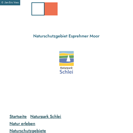
Z
© Jan-Eric Voss
u
m
I
n
h
Naturschutzgebiet Esprehmer Moor
a
l
t
Startseite
Naturpark Schlei
Natur erleben
Naturschutzgebiete