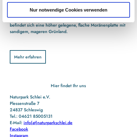
zähl
Dieser Teil wird bei Hochwasser häufig überflutet, so dass
l
Nur notwendige Cookies verwenden
Hoch
sich dort botanisch wertvolle Salzwiesen­gesellschaften und
des 
Brackröhrichte finden. Im südlichen Bereich der Halbinsel
Teil
befindet sich eine höher gelegene, flache Moränen­platte mit
klei
sandigem, mageren Grünland.
Me
Mehr erfahren
Hier findet Ihr uns
Naturpark Schlei e.V.
Plessenstraße 7
24837 Schleswig
Tel.: 04621 85005131
E-Mail:
info(at)naturparkschlei.de
Facebook
Instagram