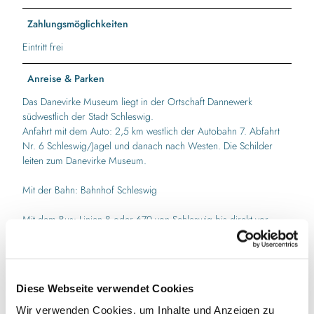
Zahlungsmöglichkeiten
Eintritt frei
Anreise & Parken
Das Danevirke Museum liegt in der Ortschaft Dannewerk
südwestlich der Stadt Schleswig.
Anfahrt mit dem Auto: 2,5 km westlich der Autobahn 7. Abfahrt
Nr. 6 Schleswig/Jagel und danach nach Westen. Die Schilder
leiten zum Danevirke Museum.
Mit der Bahn: Bahnhof Schleswig
Mit dem Bus: Linien 8 oder 670 von Schleswig bis direkt vor
unser Besucherzentrum. Die Busse halten unter anderem am ZOB
und am Bahnhof.
Fürs Navi bestenfalls die Adresse Ochsenweg 5 in Dannewerk
Diese Webseite verwendet Cookies
eingeben. Unser temporäres Besucherzentrum befindet sich auf
der gegenüberliegenden Straßenseite am Parkplatz.
Wir verwenden Cookies, um Inhalte und Anzeigen zu