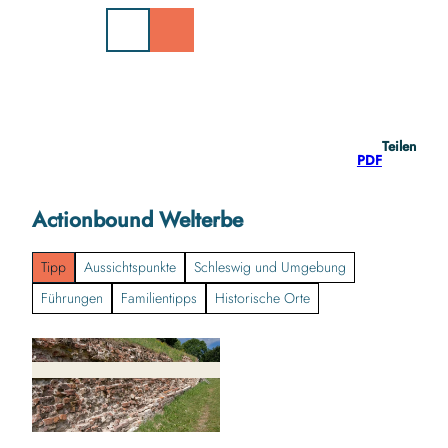
Z
u
m
I
n
h
a
Teilen
l
PDF
t
Actionbound Welterbe
Tipp
Aussichtspunkte
Schleswig und Umgebung
Führungen
Familientipps
Historische Orte
© Beate Zoellner |
CC-BY-NC