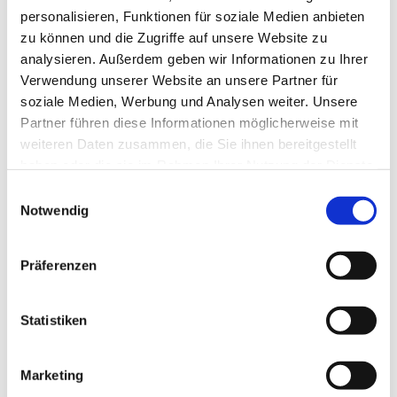
https://danevirkemuseum.de/de/anfahrt/
personalisieren, Funktionen für soziale Medien anbieten
zu können und die Zugriffe auf unsere Website zu
Ansprechpartner:in
analysieren. Außerdem geben wir Informationen zu Ihrer
Ostseefjord Schlei GmbH
Verwendung unserer Website an unsere Partner für
soziale Medien, Werbung und Analysen weiter. Unsere
Autor:in
Partner führen diese Informationen möglicherweise mit
weiteren Daten zusammen, die Sie ihnen bereitgestellt
Ostseefjord Schlei GmbH
haben oder die sie im Rahmen Ihrer Nutzung der Dienste
gesammelt haben.
Organisation
E
Notwendig
i
Ostseefjord Schlei GmbH
n
w
Lizenz (Stammdaten)
Präferenzen
i
Ostseefjord Schlei GmbH/Beate Zöllner
l
l
Statistiken
i
g
Marketing
u