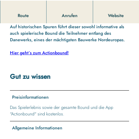
Am Welterbe Haithabu und Danewerk gibt es vieles zu
Route
Anrufen
Website
entdecken.
Auf historischen Spuren führt dieser sowohl informative als
auch spielerische Bound die Teilnehmer entlang des
Danewerks, eines der mächtigsten Bauwerke Nordeuropas.
Hier geht´s zum Actionbound!
Gut zu wissen
Preisinformationen
Das Spielerlebnis sowie der gesamte Bound und die App
"Actionbound" sind kostenlos.
Allgemeine Informationen