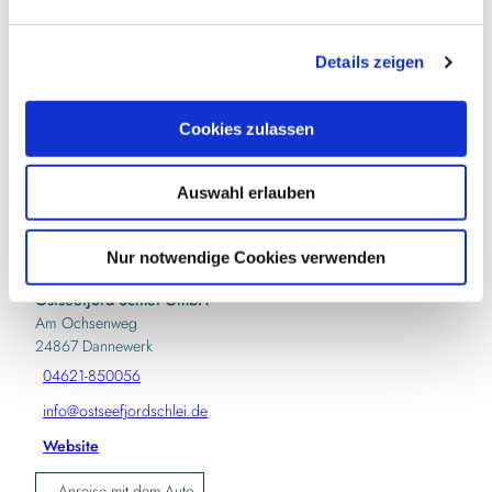
n
g
In der Nähe
Auf der Karte anschauen
Details zeigen
s
a
u
Sehenswertes
Cookies zulassen
s
w
Touren
Auswahl erlauben
a
h
l
Nur notwendige Cookies verwenden
Kontaktdaten
Ostseefjord Schlei GmbH
Am Ochsenweg
24867
Dannewerk
04621-850056
info@ostseefjordschlei.de
Website
Anreise mit dem Auto