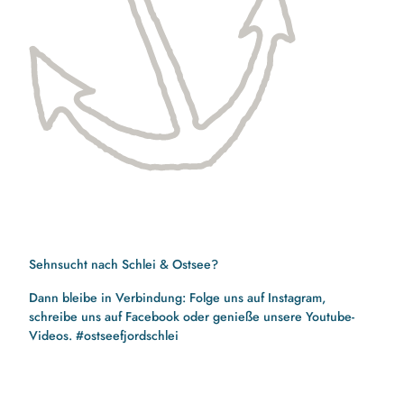
Sehnsucht nach Schlei & Ostsee?
Dann bleibe in Verbindung: Folge uns auf Instagram,
schreibe uns auf Facebook oder genieße unsere Youtube-
Videos. #ostseefjordschlei
F
I
Y
a
n
o