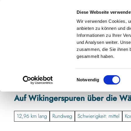
Z
anstaltungskalender
Kontakt
u
Diese Webseite verwende
m
Shop
Karte
Suche
Menü
Buchen
Wir verwenden Cookies, um
I
anbieten zu können und di
n
Informationen zu Ihrer Ve
h
und Analysen weiter. Unse
zusammen, die Sie ihnen b
a
gesammelt haben.
l
t
E
Notwendig
i
n
Auf Wikingerspuren über die Wä
w
i
l
12,96 km lang
Rundweg
Schwierigkeit: mittel
Kon
l
i