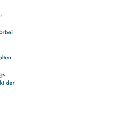
r
orbei
alten
r
gs
kt der