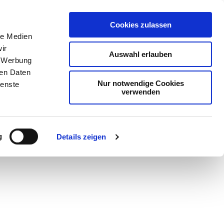
Cookies zulassen
le Medien
ir
Auswahl erlauben
, Werbung
ren Daten
Nur notwendige Cookies
ienste
verwenden
Teilen
GPX
PDF
g
Details zeigen