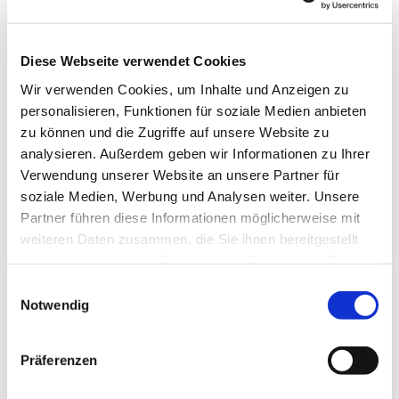
Kontaktdaten
Diese Webseite verwendet Cookies
Industriestr. 1
Wir verwenden Cookies, um Inhalte und Anzeigen zu
24848
Kropp
personalisieren, Funktionen für soziale Medien anbieten
0800 7234870
zu können und die Zugriffe auf unsere Website zu
Website
analysieren. Außerdem geben wir Informationen zu Ihrer
Verwendung unserer Website an unsere Partner für
Anreise mit dem Auto
soziale Medien, Werbung und Analysen weiter. Unsere
Anreise mit öffentlichen Verkehrsmitteln
Partner führen diese Informationen möglicherweise mit
weiteren Daten zusammen, die Sie ihnen bereitgestellt
haben oder die sie im Rahmen Ihrer Nutzung der Dienste
gesammelt haben.
E
Notwendig
i
n
Jetzt für den Newsletter anmelden und
w
Präferenzen
i
Vorteile sichern
l