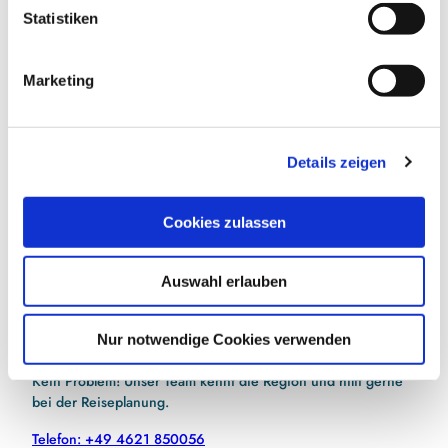
l
Statistiken
i
g
E-Mail-Adresse
(Erforderlich)
Marketing
u
n
g
Jetzt anmelden
Details zeigen
s
a
Ich habe die
Datenschutzerklärung
zur Kenntnis
u
genommen.
(Erforderlich)
Cookies zulassen
s
w
Auswahl erlauben
a
h
l
Nur notwendige Cookies verwenden
Hilfe bei der Urlaubsplanung?
Kein Problem! Unser Team kennt die Region und hilft gerne
bei der Reiseplanung.
Telefon: +49 4621 850056