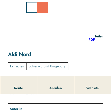
Z
u
m
I
n
h
a
Teilen
l
PDF
t
Aldi Nord
Einkaufen
Schleswig und Umgebung
Route
Anrufen
Website
Gut zu wissen
Autor:in