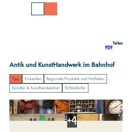
Z
u
m
I
n
h
a
Teilen
l
PDF
t
Antik und KunstHandwerk im Bahnhof
Tipp
Einkaufen
Regionale Produkte und Hofläden
Künstler & Kunsthandwerker
Schleidörfer