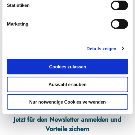
l
Statistiken
Antik und Kunst Handwerk im Bahnhof
i
Bahnhofstraße 15
g
24392
Süderbrarup
Marketing
u
04641 9893922
n
christine.will@web.de
g
Details zeigen
s
Website
a
Anreise mit dem Auto
u
Cookies zulassen
s
Anreise mit öffentlichen Verkehrsmitteln
w
Auswahl erlauben
a
h
l
Nur notwendige Cookies verwenden
Jetzt für den Newsletter anmelden und
Vorteile sichern