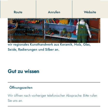
Das Kunsthandwerkhaus im Bahnhof Süderbrarup.
Route
Anrufen
Website
Im schönen, denkmalgeschützten Bahnhof von Süderbrarup,
© Christine Will |
CC-BY-SA
© Christine Will |
CC-BY-SA
gleich neben Ebsen's Kaffeehaus, finden Sie unseren
besonderen Laden mit altem Spielzeug, antiken Kleinigkeiten
und Bildern. Neben meinen handgefertigten Ledertaschen,
Kinderlederhosen, Puschen, Gürtel und Accessoires, bieten
wir regionales Kunsthandwerk aus Keramik, Holz, Glas,
© Christine Will |
CC-BY-SA
Seide, Radierungen und Silber an.
Gut zu wissen
Öffnungszeiten
Wir öffnen nach vorheriger telefonischer Absprache. Bitte rufen
Sie uns an.