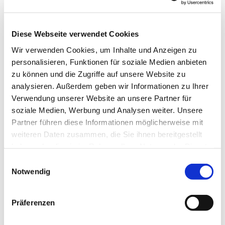
Lizenz (Stammdaten)
Christine Will
Diese Webseite verwendet Cookies
Wir verwenden Cookies, um Inhalte und Anzeigen zu
personalisieren, Funktionen für soziale Medien anbieten
zu können und die Zugriffe auf unsere Website zu
analysieren. Außerdem geben wir Informationen zu Ihrer
Verwendung unserer Website an unsere Partner für
In der Nähe
Auf der Karte anschauen
soziale Medien, Werbung und Analysen weiter. Unsere
Partner führen diese Informationen möglicherweise mit
weiteren Daten zusammen, die Sie ihnen bereitgestellt
Veranstaltung
haben oder die sie im Rahmen Ihrer Nutzung der Dienste
gesammelt haben.
E
Sehenswertes
Notwendig
i
Touren
n
w
Präferenzen
i
l
Kontaktdaten