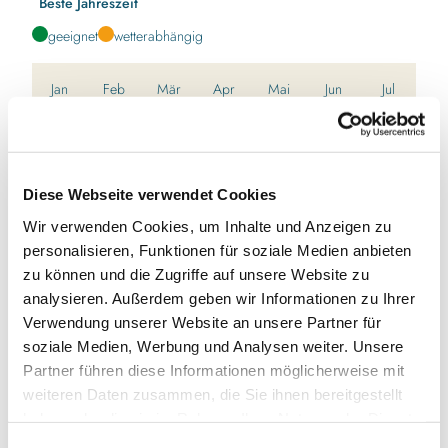
Beste Jahreszeit
geeignet
wetterabhängig
Jan
Feb
Mär
Apr
Mai
Jun
Jul
Aug
Sep
Okt
Nov
Dez
Toureigenschaften
Diese Webseite verwendet Cookies
Wir verwenden Cookies, um Inhalte und Anzeigen zu
Fahrradtauglich
personalisieren, Funktionen für soziale Medien anbieten
zu können und die Zugriffe auf unsere Website zu
Natur Highlight
analysieren. Außerdem geben wir Informationen zu Ihrer
Verwendung unserer Website an unsere Partner für
Rundweg
soziale Medien, Werbung und Analysen weiter. Unsere
Partner führen diese Informationen möglicherweise mit
Ansprechpartner:in
weiteren Daten zusammen, die Sie ihnen bereitgestellt
Ostseefjord Schlei GmbH
haben oder die sie im Rahmen Ihrer Nutzung der Dienste
gesammelt haben.