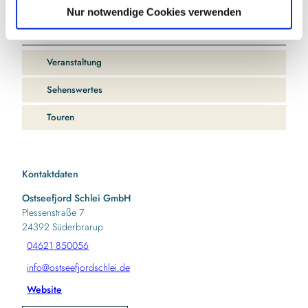
l
In der Nähe
Nur notwendige Cookies verwenden
Auf der Karte anschauen
Veranstaltung
Sehenswertes
Touren
Kontaktdaten
Ostseefjord Schlei GmbH
Plessenstraße 7
24392
Süderbrarup
04621 850056
info@ostseefjordschlei.de
Website