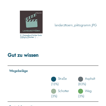
landarzttoern_piktogramm.JPG
© Ostseefjord Schlei Gmb
H/Merle Wächter |
CC-BY-SA
Gut zu wissen
Wegebeläge
Straße
Asphalt
(13%)
(83%)
Schotter
Weg
(3%)
(3%)