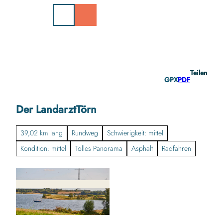
Z
u
m
I
n
h
a
Teilen
l
GPX
PDF
t
Der LandarztTörn
39,02 km lang
Rundweg
Schwierigkeit: mittel
Kondition: mittel
Tolles Panorama
Asphalt
Radfahren
©
CC-BY-SA