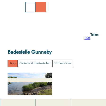
Z
u
m
I
n
h
a
Teilen
l
PDF
t
Badestelle Gunneby
Tipp
Strände & Badestellen
Schleidörfer
s
t