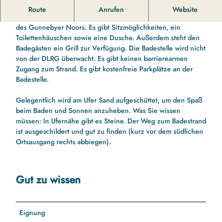
r
Baden in enstapnnter Atmosphäre in Gunneby.
Route
Anrufen
Website
a
Die kleine Naturbadestelle Gunneby liegt sehr ruhig südlich
n
des Gunnebyer Noors. Es gibt Sitzmöglichkeiten, ein
d
Toilettenhäuschen sowie eine Dusche. Außerdem steht den
-
Badegästen ein Grill zur Verfügung. Die Badestelle wird nicht
g
von der DLRG überwacht. Es gibt keinen barrierearmen
u
Zugang zum Strand. Es gibt kostenfreie Parkplätze an der
n
Badestelle.
n
e
Gelegentlich wird am Ufer Sand aufgeschüttet, um den Spaß
b
beim Baden und Sonnen anzuheben. Was Sie wissen
y
müssen: In Ufernähe gibt es Steine. Der Weg zum Badestrand
.
ist ausgeschildert und gut zu finden (kurz vor dem südlichen
j
Ortsausgang rechts abbiegen).
p
g
Gut zu wissen
Eignung