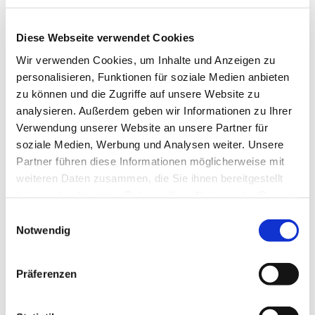
Ostseefjord Schlei GmbH
Diese Webseite verwendet Cookies
Lizenz (Stammdaten)
Wir verwenden Cookies, um Inhalte und Anzeigen zu
Gemeinde Ulsnis
personalisieren, Funktionen für soziale Medien anbieten
zu können und die Zugriffe auf unsere Website zu
analysieren. Außerdem geben wir Informationen zu Ihrer
Verwendung unserer Website an unsere Partner für
soziale Medien, Werbung und Analysen weiter. Unsere
Partner führen diese Informationen möglicherweise mit
weiteren Daten zusammen, die Sie ihnen bereitgestellt
In der Nähe
Auf der Karte anschauen
haben oder die sie im Rahmen Ihrer Nutzung der Dienste
gesammelt haben.
E
Notwendig
i
Sehenswertes
n
w
Präferenzen
i
Kontaktdaten
l