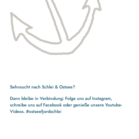
Sehnsucht nach Schlei & Ostsee?
Dann bleibe in Verbindung: Folge uns auf Instagram,
schreibe uns auf Facebook oder genieße unsere Youtube-
Videos. #ostseefjordschlei
F
I
Y
a
n
o