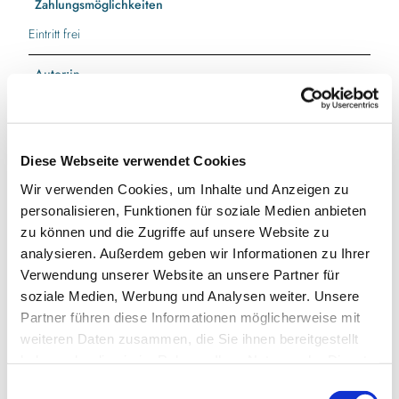
Zahlungsmöglichkeiten
Eintritt frei
Autor:in
Ostseefjord Schlei GmbH
Organisation
Diese Webseite verwendet Cookies
Ostseefjord Schlei GmbH
Wir verwenden Cookies, um Inhalte und Anzeigen zu
personalisieren, Funktionen für soziale Medien anbieten
Lizenz (Stammdaten)
zu können und die Zugriffe auf unsere Website zu
Ostseefjord Schlei GmbH
analysieren. Außerdem geben wir Informationen zu Ihrer
Verwendung unserer Website an unsere Partner für
soziale Medien, Werbung und Analysen weiter. Unsere
Partner führen diese Informationen möglicherweise mit
weiteren Daten zusammen, die Sie ihnen bereitgestellt
haben oder die sie im Rahmen Ihrer Nutzung der Dienste
gesammelt haben.
In der Nähe
E
Auf der Karte anschauen