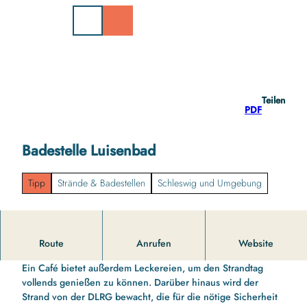
Z
u
m
I
n
h
a
Teilen
l
PDF
t
Badestelle Luisenbad
Tipp
Strände & Badestellen
Schleswig und Umgebung
Das Luisenbad lädt an einer Badestelle direkt in der Stadt
Route
Anrufen
Website
zum Baden in der Schlei ein.
Ein Café bietet außerdem Leckereien, um den Strandtag
vollends genießen zu können. Darüber hinaus wird der
Strand von der DLRG bewacht, die für die nötige Sicherheit