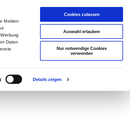
Cookies zulassen
le Medien
ir
Auswahl erlauben
, Werbung
ren Daten
Nur notwendige Cookies
ienste
verwenden
Teilen
PDF
g
Details zeigen