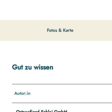
g
u
n
g
s
Fotos & Karte
a
u
s
w
a
h
Gut zu wissen
l
Autor:in
Ostseefjord Schlei GmbH