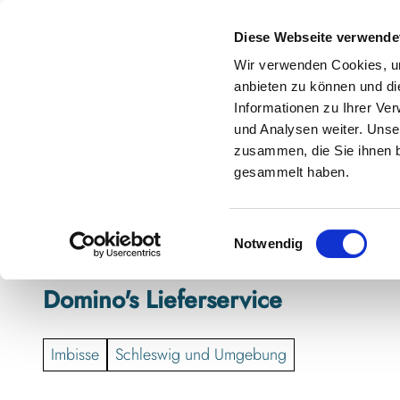
Z
anstaltungskalender
Kontakt
u
Diese Webseite verwende
m
Shop
Karte
Suche
Menü
Buchen
Wir verwenden Cookies, um
I
anbieten zu können und di
n
Informationen zu Ihrer Ve
h
und Analysen weiter. Unse
zusammen, die Sie ihnen b
a
gesammelt haben.
l
t
E
Notwendig
i
n
Domino's Lieferservice
w
i
l
Imbisse
Schleswig und Umgebung
l
i