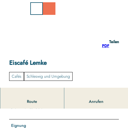
Z
u
m
I
n
h
a
Teilen
l
PDF
t
Eiscafé Lemke
Cafés
Schleswig und Umgebung
Route
Anrufen
Gut zu wissen
Eignung