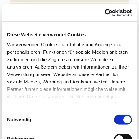
Sehenswertes
Touren
Diese Webseite verwendet Cookies
Wir verwenden Cookies, um Inhalte und Anzeigen zu
Kontaktdaten
personalisieren, Funktionen für soziale Medien anbieten
Eiscafé Lemke
zu können und die Zugriffe auf unsere Website zu
Kornmarkt 6
analysieren. Außerdem geben wir Informationen zu Ihrer
24837
Schleswig
Verwendung unserer Website an unsere Partner für
04621 28589
soziale Medien, Werbung und Analysen weiter. Unsere
Partner führen diese Informationen möglicherweise mit
Anreise mit dem Auto
weiteren Daten zusammen, die Sie ihnen bereitgestellt
Anreise mit öffentlichen Verkehrsmitteln
haben oder die sie im Rahmen Ihrer Nutzung der Dienste
gesammelt haben.
E
Notwendig
i
n
w
Präferenzen