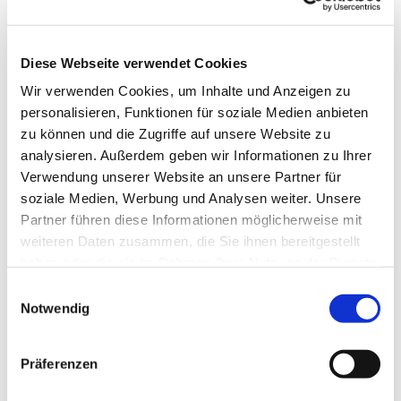
Touren
Diese Webseite verwendet Cookies
Kontaktdaten
Wir verwenden Cookies, um Inhalte und Anzeigen zu
personalisieren, Funktionen für soziale Medien anbieten
Ernsting's family
zu können und die Zugriffe auf unsere Website zu
Stadtweg 38
analysieren. Außerdem geben wir Informationen zu Ihrer
24837
Schleswig
Verwendung unserer Website an unsere Partner für
Anreise mit dem Auto
soziale Medien, Werbung und Analysen weiter. Unsere
Partner führen diese Informationen möglicherweise mit
Anreise mit öffentlichen Verkehrsmitteln
weiteren Daten zusammen, die Sie ihnen bereitgestellt
haben oder die sie im Rahmen Ihrer Nutzung der Dienste
gesammelt haben.
E
Notwendig
i
n
Jetzt für den Newsletter anmelden und
w
Präferenzen
i
Vorteile sichern
l