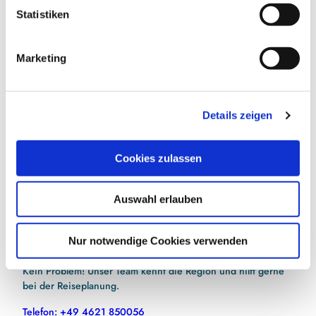
l
Statistiken
i
g
E-Mail-Adresse
(Erforderlich)
Marketing
u
n
g
Jetzt anmelden
Details zeigen
s
a
Ich habe die
Datenschutzerklärung
zur Kenntnis
u
genommen.
(Erforderlich)
Cookies zulassen
s
w
Auswahl erlauben
a
h
l
Nur notwendige Cookies verwenden
Hilfe bei der Urlaubsplanung?
Kein Problem! Unser Team kennt die Region und hilft gerne
bei der Reiseplanung.
Telefon: +49 4621 850056