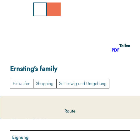
Z
u
m
I
n
h
a
Teilen
l
PDF
t
Ernsting's family
Einkaufen
Shopping
Schleswig und Umgebung
Route
Gut zu wissen
Eignung