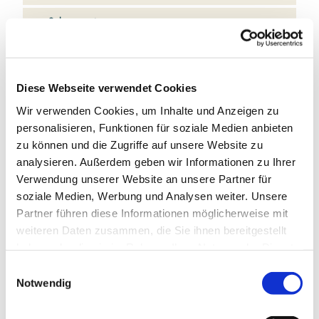
Sehenswertes
Kontaktdaten
Diese Webseite verwendet Cookies
Fahrradverkauf "Schlei-Bike"
Wir verwenden Cookies, um Inhalte und Anzeigen zu
Heinrich-Hertz-Straße 13-15
personalisieren, Funktionen für soziale Medien anbieten
24837
Schleswig
zu können und die Zugriffe auf unsere Website zu
04621 851236
analysieren. Außerdem geben wir Informationen zu Ihrer
schlei-bike@schleswiger-werkstaetten.de
Verwendung unserer Website an unsere Partner für
soziale Medien, Werbung und Analysen weiter. Unsere
Website
Partner führen diese Informationen möglicherweise mit
Anreise mit dem Auto
weiteren Daten zusammen, die Sie ihnen bereitgestellt
haben oder die sie im Rahmen Ihrer Nutzung der Dienste
Anreise mit öffentlichen Verkehrsmitteln
gesammelt haben.
E
Notwendig
i
n