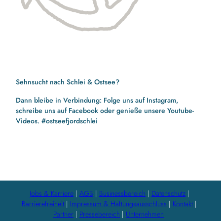
Sehnsucht nach Schlei & Ostsee?
Dann bleibe in Verbindung: Folge uns auf Instagram,
schreibe uns auf Facebook oder genieße unsere Youtube-
Videos. #ostseefjordschlei
F
I
Y
a
n
o
c
s
u
e
t
t
b
a
u
Jobs & Karriere
AGB
Businessbereich
Datenschutz
o
g
b
Barrierefreiheit
Impressum & Haftungsausschluss
Kontakt
o
r
e
Partner
Pressebereich
Unternehmen
k
a