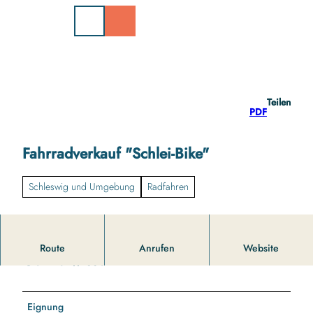
Z
u
m
I
n
h
a
Teilen
l
PDF
t
Fahrradverkauf "Schlei-Bike"
Schleswig und Umgebung
Radfahren
Route
Anrufen
Website
Gut zu wissen
Eignung