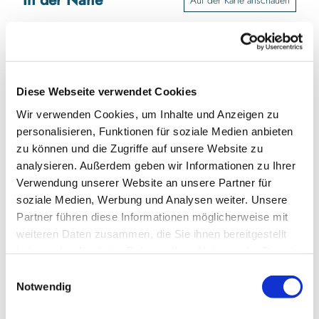
Sehenswertes
Diese Webseite verwendet Cookies
Kontaktdaten
Wir verwenden Cookies, um Inhalte und Anzeigen zu
personalisieren, Funktionen für soziale Medien anbieten
Hafencafé Marina Hülsen
Hülsen 6
zu können und die Zugriffe auf unsere Website zu
24354
Kosel
analysieren. Außerdem geben wir Informationen zu Ihrer
04355 8999002
Verwendung unserer Website an unsere Partner für
soziale Medien, Werbung und Analysen weiter. Unsere
Website
Partner führen diese Informationen möglicherweise mit
weiteren Daten zusammen, die Sie ihnen bereitgestellt
Anreise mit dem Auto
haben oder die sie im Rahmen Ihrer Nutzung der Dienste
Anreise mit öffentlichen Verkehrsmitteln
gesammelt haben.
E
Notwendig
i
n