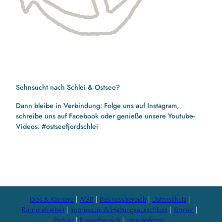
Sehnsucht nach Schlei & Ostsee?
Dann bleibe in Verbindung: Folge uns auf Instagram,
schreibe uns auf Facebook oder genieße unsere Youtube-
Videos. #ostseefjordschlei
F
I
Y
a
n
o
c
s
u
e
t
t
b
a
u
Jobs & Karriere
AGB
Businessbereich
Datenschutz
o
g
b
Barrierefreiheit
Impressum & Haftungsausschluss
Kontakt
o
r
e
Partner
Pressebereich
Unternehmen