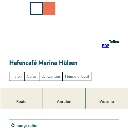
Z
u
m
I
n
h
a
Teilen
l
PDF
t
Hafencafé Marina Hülsen
Häfen
Cafés
Schwansen
Hunde erlaubt
Route
Anrufen
Website
Gut zu wissen
Öffnungszeiten