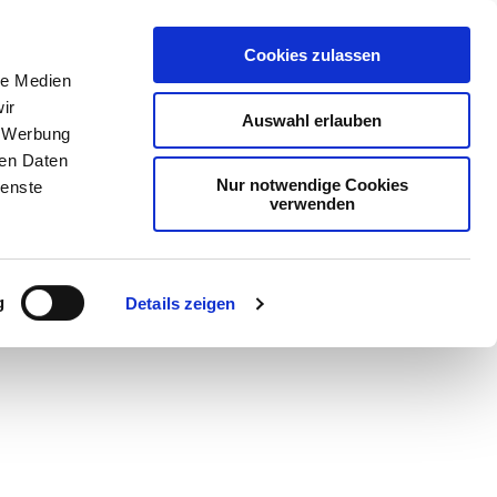
Cookies zulassen
le Medien
ir
Auswahl erlauben
, Werbung
ren Daten
Nur notwendige Cookies
ienste
verwenden
Teilen
PDF
g
Details zeigen