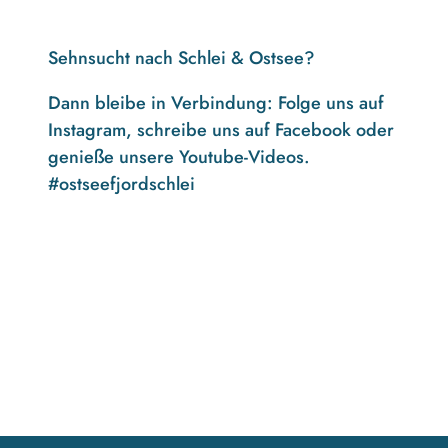
Sehnsucht nach Schlei & Ostsee?
Dann bleibe in Verbindung: Folge uns auf
Instagram, schreibe uns auf Facebook oder
genieße unsere Youtube-Videos.
#ostseefjordschlei
F
I
Y
a
n
o
c
s
u
e
t
t
b
a
u
o
g
b
o
r
e
k
a