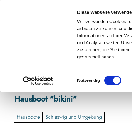
Z
anstaltungskalender
Kontakt
u
Diese Webseite verwende
m
Shop
Karte
Suche
Menü
Buchen
Wir verwenden Cookies, um
I
anbieten zu können und di
n
Informationen zu Ihrer Ve
h
und Analysen weiter. Unse
zusammen, die Sie ihnen b
a
gesammelt haben.
l
t
E
Notwendig
i
n
Hausboot "bikini"
w
i
l
Hausboote
Schleswig und Umgebung
l
i