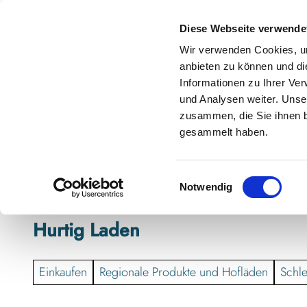
Z
anstaltungskalender
Kontakt
u
Diese Webseite verwende
m
Shop
Karte
Suche
Menü
Buchen
Wir verwenden Cookies, um
I
anbieten zu können und di
n
Informationen zu Ihrer Ve
h
und Analysen weiter. Unse
zusammen, die Sie ihnen b
a
gesammelt haben.
l
t
E
Notwendig
i
n
Hurtig Laden
w
i
l
Einkaufen
Regionale Produkte und Hofläden
Schle
l
i