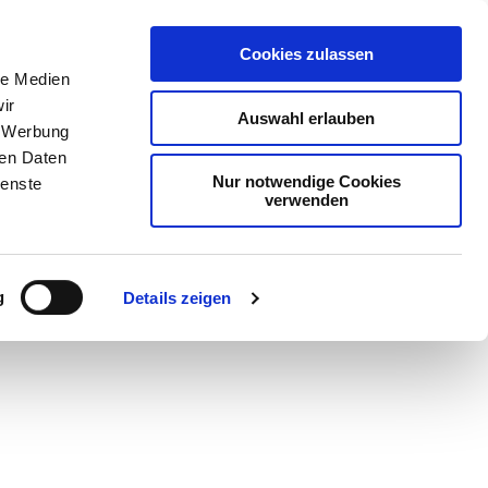
Cookies zulassen
le Medien
ir
Auswahl erlauben
, Werbung
ren Daten
Nur notwendige Cookies
ienste
verwenden
Teilen
PDF
g
Details zeigen