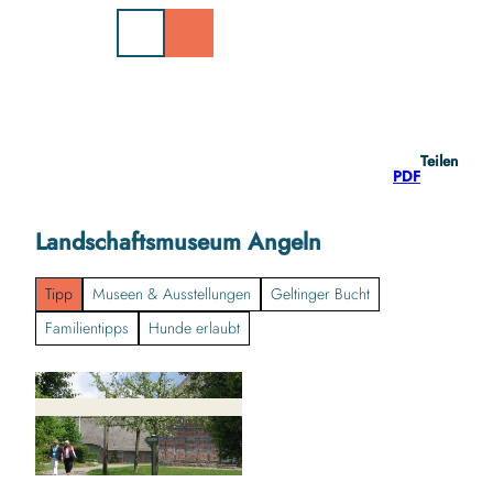
Z
u
m
I
n
h
a
Teilen
l
PDF
t
Landschaftsmuseum Angeln
Tipp
Museen & Ausstellungen
Geltinger Bucht
Familientipps
Hunde erlaubt
© Landschaftsmuseum Angeln in Unewatt |