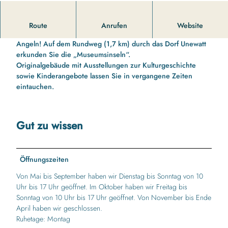
CC-BY-SA
Das Landschaftsmuseum Angeln in Langballig.
Route
Anrufen
Website
Genießen Sie einen Tag im schönen Landschaftsmuseum
Angeln! Auf dem Rundweg (1,7 km) durch das Dorf Unewatt
erkunden Sie die „Museumsinseln“.
Originalgebäude mit Ausstellungen zur Kulturgeschichte
sowie Kinderangebote lassen Sie in vergangene Zeiten
eintauchen.
Gut zu wissen
Öffnungszeiten
Von Mai bis September haben wir Dienstag bis Sonntag von 10
Uhr bis 17 Uhr geöffnet. Im Oktober haben wir Freitag bis
Sonntag von 10 Uhr bis 17 Uhr geöffnet. Von November bis Ende
April haben wir geschlossen.
Ruhetage: Montag