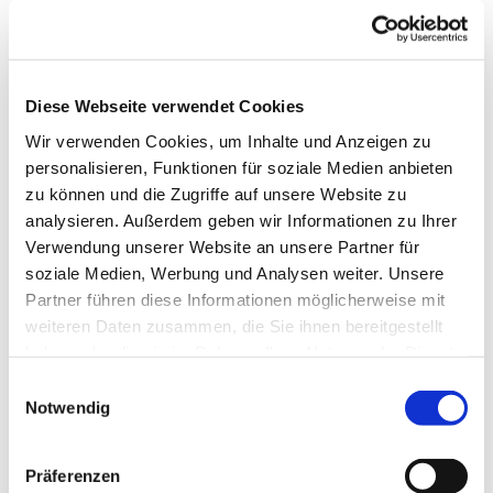
Organisation
Ostseefjord Schlei GmbH
Diese Webseite verwendet Cookies
Lizenz (Stammdaten)
Wir verwenden Cookies, um Inhalte und Anzeigen zu
Ostseefjord Schlei GmbH
personalisieren, Funktionen für soziale Medien anbieten
zu können und die Zugriffe auf unsere Website zu
analysieren. Außerdem geben wir Informationen zu Ihrer
Verwendung unserer Website an unsere Partner für
soziale Medien, Werbung und Analysen weiter. Unsere
Partner führen diese Informationen möglicherweise mit
weiteren Daten zusammen, die Sie ihnen bereitgestellt
In der Nähe
Auf der Karte anschauen
haben oder die sie im Rahmen Ihrer Nutzung der Dienste
gesammelt haben.
E
Notwendig
i
Veranstaltung
n
Sehenswertes
w
Präferenzen
i